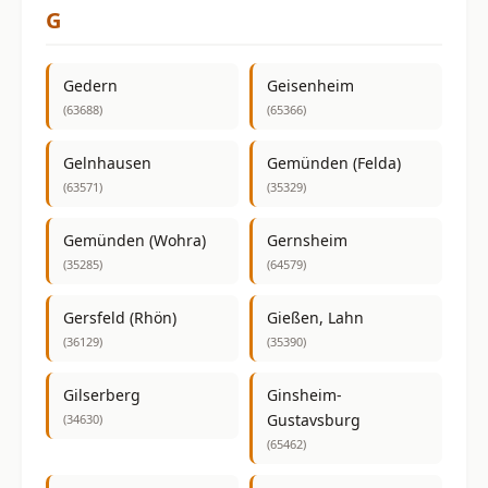
G
Gedern
Geisenheim
(63688)
(65366)
Gelnhausen
Gemünden (Felda)
(63571)
(35329)
Gemünden (Wohra)
Gernsheim
(35285)
(64579)
Gersfeld (Rhön)
Gießen, Lahn
(36129)
(35390)
Gilserberg
Ginsheim-
Gustavsburg
(34630)
(65462)