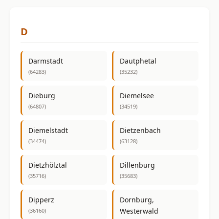
D
Darmstadt
Dautphetal
(64283)
(35232)
Dieburg
Diemelsee
(64807)
(34519)
Diemelstadt
Dietzenbach
(34474)
(63128)
Dietzhölztal
Dillenburg
(35716)
(35683)
Dipperz
Dornburg,
Westerwald
(36160)