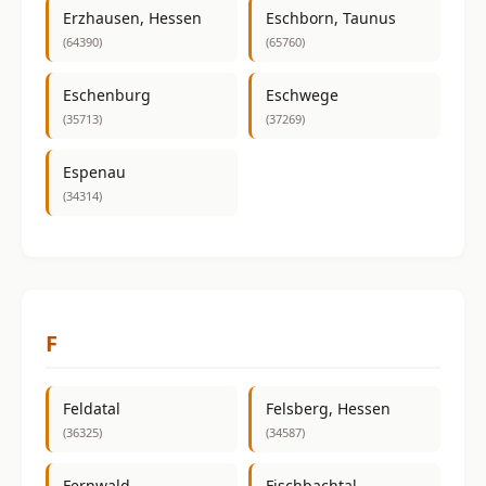
Erzhausen, Hessen
Eschborn, Taunus
(64390)
(65760)
Eschenburg
Eschwege
(35713)
(37269)
Espenau
(34314)
F
Feldatal
Felsberg, Hessen
(36325)
(34587)
Fernwald
Fischbachtal,