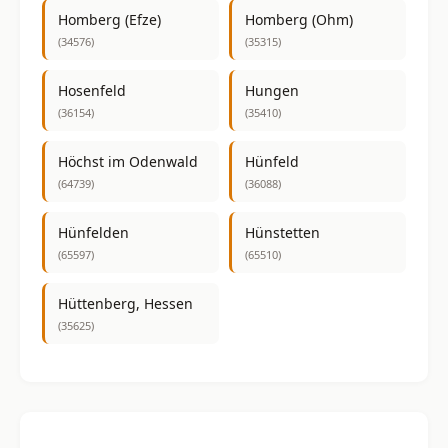
Homberg (Efze)
Homberg (Ohm)
(34576)
(35315)
Hosenfeld
Hungen
(36154)
(35410)
Höchst im Odenwald
Hünfeld
(64739)
(36088)
Hünfelden
Hünstetten
(65597)
(65510)
Hüttenberg, Hessen
(35625)