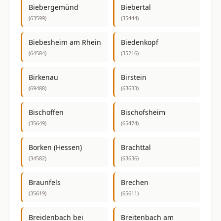
Biebergemünd
Biebertal
(63599)
(35444)
Biebesheim am Rhein
Biedenkopf
(64584)
(35216)
Birkenau
Birstein
(69488)
(63633)
Bischoffen
Bischofsheim
(35649)
(65474)
Borken (Hessen)
Brachttal
(34582)
(63636)
Braunfels
Brechen
(35619)
(65611)
Breidenbach bei
Breitenbach am