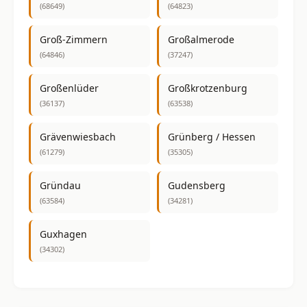
(68649)
(64823)
Groß-Zimmern
Großalmerode
(64846)
(37247)
Großenlüder
Großkrotzenburg
(36137)
(63538)
Grävenwiesbach
Grünberg / Hessen
(61279)
(35305)
Gründau
Gudensberg
(63584)
(34281)
Guxhagen
(34302)