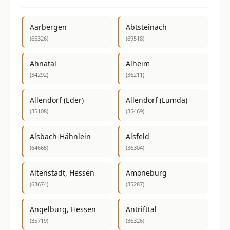
Aarbergen
Abtsteinach
(65326)
(69518)
Ahnatal
Alheim
(34292)
(36211)
Allendorf (Eder)
Allendorf (Lumda)
(35108)
(35469)
Alsbach-Hähnlein
Alsfeld
(64665)
(36304)
Altenstadt, Hessen
Amöneburg
(63674)
(35287)
Angelburg, Hessen
Antrifttal
(35719)
(36326)