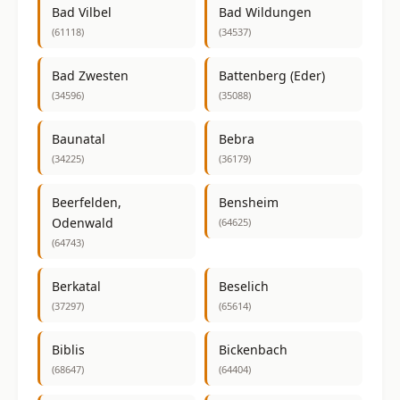
Bad Vilbel
Bad Wildungen
(61118)
(34537)
Bad Zwesten
Battenberg (Eder)
(34596)
(35088)
Baunatal
Bebra
(34225)
(36179)
Beerfelden,
Bensheim
Odenwald
(64625)
(64743)
Berkatal
Beselich
(37297)
(65614)
Biblis
Bickenbach
(68647)
(64404)