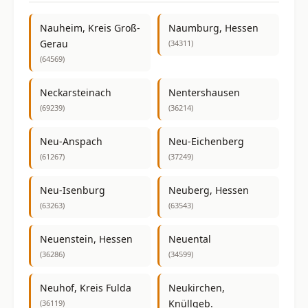
Nauheim, Kreis Groß-
Naumburg, Hessen
Gerau
(34311)
(64569)
Neckarsteinach
Nentershausen
(69239)
(36214)
Neu-Anspach
Neu-Eichenberg
(61267)
(37249)
Neu-Isenburg
Neuberg, Hessen
(63263)
(63543)
Neuenstein, Hessen
Neuental
(36286)
(34599)
Neuhof, Kreis Fulda
Neukirchen,
Knüllgeb.
(36119)