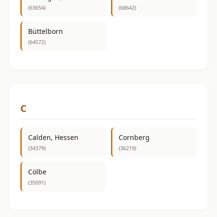
(63654)
(68642)
Büttelborn
(64572)
C
Calden, Hessen
Cornberg
(34379)
(36219)
Cölbe
(35091)