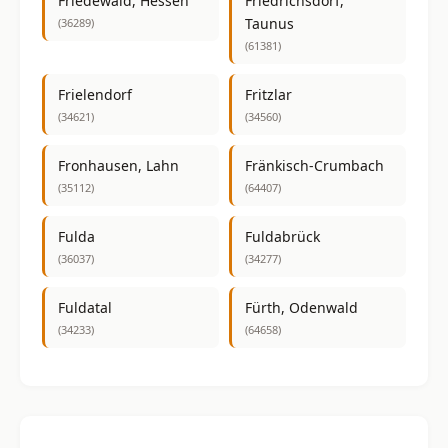
Friedewald, Hessen
Friedrichsdorf,
Taunus
(36289)
(61381)
Frielendorf
Fritzlar
(34621)
(34560)
Fronhausen, Lahn
Fränkisch-Crumbach
(35112)
(64407)
Fulda
Fuldabrück
(36037)
(34277)
Fuldatal
Fürth, Odenwald
(34233)
(64658)