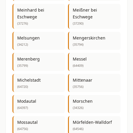
Meinhard bei
Meißner bei
Eschwege
Eschwege
(37276)
(37290)
Melsungen
Mengerskirchen
(34212)
(35794)
Merenberg
Messel
(35799)
(64409)
Michelstadt
Mittenaar
(64720)
(35756)
Modautal
Morschen
(64397)
(34326)
Mossautal
Mörfelden-Walldorf
(64756)
(64546)