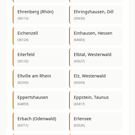
Ehrenberg (Rhön)
Ehringshausen, Dill
(36115)
(35630)
Eichenzell
Einhausen, Hessen
(36124)
(64683)
Eiterfeld
Elbtal, Westerwald
(36132)
(65627)
Eltville am Rhein
Elz, Westerwald
(65343)
(65604)
Eppertshausen
Eppstein, Taunus
(64859)
(65817)
Erbach (Odenwald)
Erlensee
(64711)
(63526)