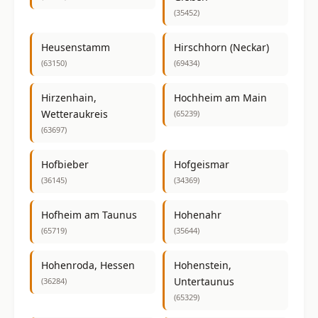
(35452)
Heusenstamm
Hirschhorn (Neckar)
(63150)
(69434)
Hirzenhain,
Hochheim am Main
Wetteraukreis
(65239)
(63697)
Hofbieber
Hofgeismar
(36145)
(34369)
Hofheim am Taunus
Hohenahr
(65719)
(35644)
Hohenroda, Hessen
Hohenstein,
Untertaunus
(36284)
(65329)