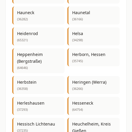
Hauneck
Haunetal
(36282)
(36166)
Heidenrod
Helsa
(65321)
(34298)
Heppenheim
Herborn, Hessen
(Bergstraße)
(35745)
(64646)
Herbstein
Heringen (Werra)
(36358)
(36266)
Herleshausen
Hesseneck
(37293)
(64754)
Hessisch Lichtenau
Heuchelheim, Kreis
Gießen
(37235)