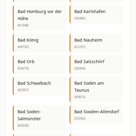
Bad Homburg vor der
Bad Karlshafen
Höhe
(34385)
(61348)
Bad König
Bad Nauheim
(64732)
(61231)
Bad Orb
Bad Salzschlirf
(63619)
(36364)
Bad Schwalbach
Bad Soden am
Taunus
(65307)
(65812)
Bad Soden-
Bad Sooden-Allendorf
Salmünster
(37242)
(63628)