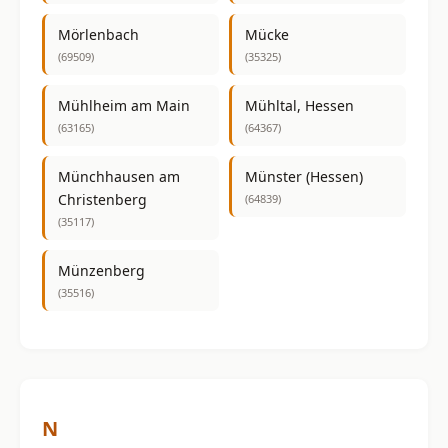
Mörlenbach
Mücke
(69509)
(35325)
Mühlheim am Main
Mühltal, Hessen
(63165)
(64367)
Münchhausen am
Münster (Hessen)
Christenberg
(64839)
(35117)
Münzenberg
(35516)
N