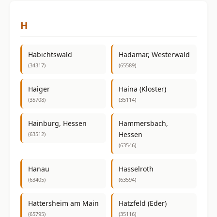
H
Habichtswald
Hadamar, Westerwald
(34317)
(65589)
Haiger
Haina (Kloster)
(35708)
(35114)
Hainburg, Hessen
Hammersbach,
Hessen
(63512)
(63546)
Hanau
Hasselroth
(63405)
(63594)
Hattersheim am Main
Hatzfeld (Eder)
(65795)
(35116)