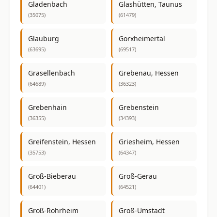
Gladenbach
Glashütten, Taunus
(35075)
(61479)
Glauburg
Gorxheimertal
(63695)
(69517)
Grasellenbach
Grebenau, Hessen
(64689)
(36323)
Grebenhain
Grebenstein
(36355)
(34393)
Greifenstein, Hessen
Griesheim, Hessen
(35753)
(64347)
Groß-Bieberau
Groß-Gerau
(64401)
(64521)
Groß-Rohrheim
Groß-Umstadt