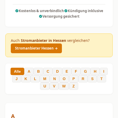
Kostenlos & unverbindlich
Kündigung inklusive
Versorgung gesichert
Auch
Stromanbieter in Hessen
vergleichen?
Stromanbieter Hessen →
Alle
A
B
C
D
E
F
G
H
I
J
K
L
M
N
O
P
R
S
T
U
V
W
Z
A