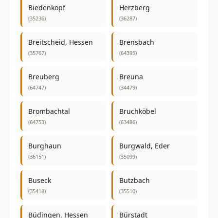
Biedenkopf
Herzberg
(35236)
(36287)
Breitscheid, Hessen
Brensbach
(35767)
(64395)
Breuberg
Breuna
(64747)
(34479)
Brombachtal
Bruchköbel
(64753)
(63486)
Burghaun
Burgwald, Eder
(36151)
(35099)
Buseck
Butzbach
(35418)
(35510)
Büdingen, Hessen
Bürstadt