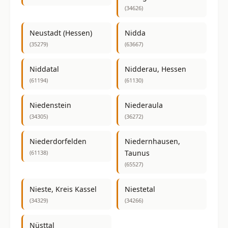
(34626)
Neustadt (Hessen)
Nidda
(35279)
(63667)
Niddatal
Nidderau, Hessen
(61194)
(61130)
Niedenstein
Niederaula
(34305)
(36272)
Niederdorfelden
Niedernhausen,
Taunus
(61138)
(65527)
Nieste, Kreis Kassel
Niestetal
(34329)
(34266)
Nüsttal