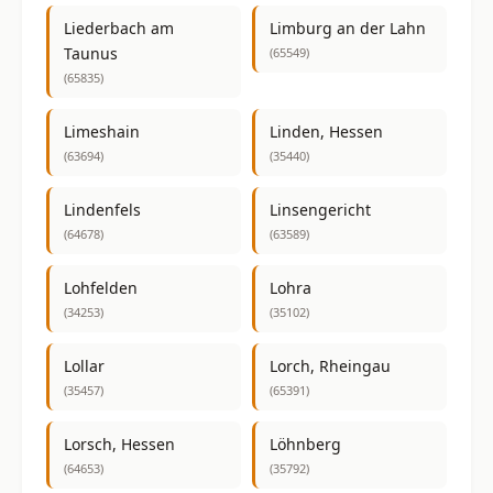
Liederbach am
Limburg an der Lahn
Taunus
(65549)
(65835)
Limeshain
Linden, Hessen
(63694)
(35440)
Lindenfels
Linsengericht
(64678)
(63589)
Lohfelden
Lohra
(34253)
(35102)
Lollar
Lorch, Rheingau
(35457)
(65391)
Lorsch, Hessen
Löhnberg
(64653)
(35792)