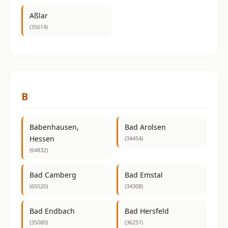
Aßlar
(35614)
B
Babenhausen,
Bad Arolsen
Hessen
(34454)
(64832)
Bad Camberg
Bad Emstal
(65520)
(34308)
Bad Endbach
Bad Hersfeld
(35080)
(36251)