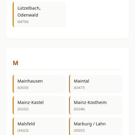
Lützelbach,
Odenwald
(64750)
M
Mainhausen
Maintal
(63533)
(63477)
Mainz-Kastel
Mainz-Kostheim
(55252)
(55246)
Malsfeld
Marburg / Lahn
(34323)
(35037)