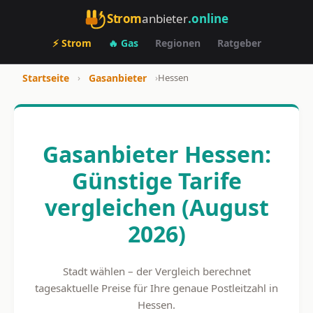
Strom
anbieter
.online
⚡ Strom
🔥 Gas
Regionen
Ratgeber
Startseite
›
Gasanbieter
›
Hessen
Gasanbieter Hessen:
Günstige Tarife
vergleichen (August
2026)
Stadt wählen – der Vergleich berechnet
tagesaktuelle Preise für Ihre genaue Postleitzahl in
Hessen.