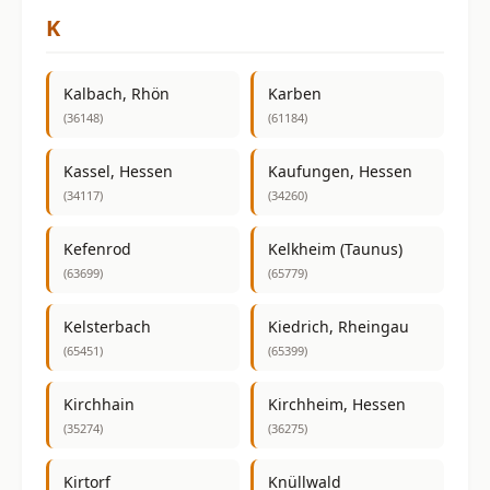
K
Kalbach, Rhön
Karben
(36148)
(61184)
Kassel, Hessen
Kaufungen, Hessen
(34117)
(34260)
Kefenrod
Kelkheim (Taunus)
(63699)
(65779)
Kelsterbach
Kiedrich, Rheingau
(65451)
(65399)
Kirchhain
Kirchheim, Hessen
(35274)
(36275)
Kirtorf
Knüllwald