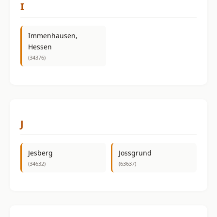
I
Immenhausen,
Hessen
(34376)
J
Jesberg
Jossgrund
(34632)
(63637)