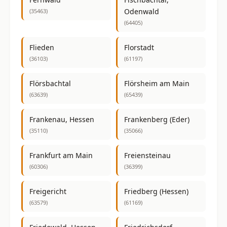
Odenwald
(35463)
(64405)
Flieden
Florstadt
(36103)
(61197)
Flörsbachtal
Flörsheim am Main
(63639)
(65439)
Frankenau, Hessen
Frankenberg (Eder)
(35110)
(35066)
Frankfurt am Main
Freiensteinau
(60306)
(36399)
Freigericht
Friedberg (Hessen)
(63579)
(61169)