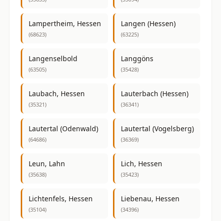
Lampertheim, Hessen
Langen (Hessen)
(68623)
(63225)
Langenselbold
Langgöns
(63505)
(35428)
Laubach, Hessen
Lauterbach (Hessen)
(35321)
(36341)
Lautertal (Odenwald)
Lautertal (Vogelsberg)
(64686)
(36369)
Leun, Lahn
Lich, Hessen
(35638)
(35423)
Lichtenfels, Hessen
Liebenau, Hessen
(35104)
(34396)