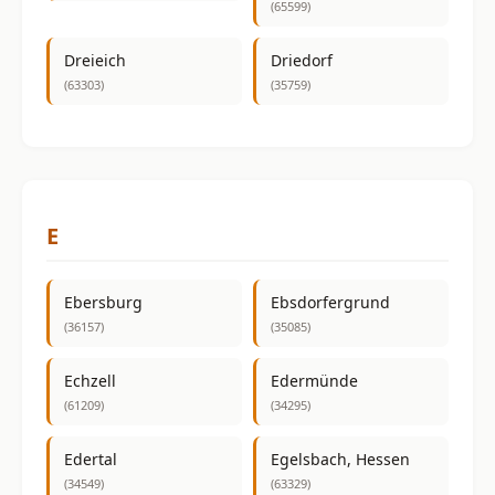
(65599)
Dreieich
Driedorf
(63303)
(35759)
E
Ebersburg
Ebsdorfergrund
(36157)
(35085)
Echzell
Edermünde
(61209)
(34295)
Edertal
Egelsbach, Hessen
(34549)
(63329)