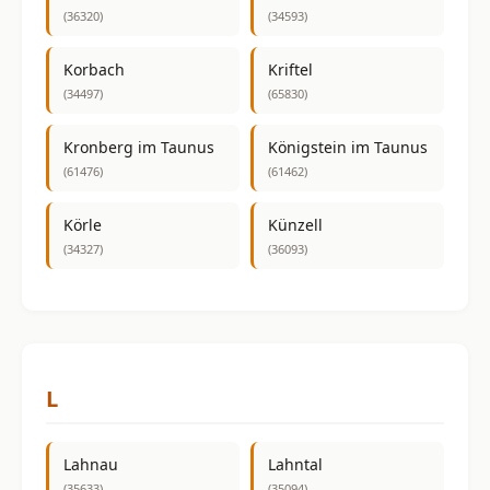
(36320)
(34593)
Korbach
Kriftel
(34497)
(65830)
Kronberg im Taunus
Königstein im Taunus
(61476)
(61462)
Körle
Künzell
(34327)
(36093)
L
Lahnau
Lahntal
(35633)
(35094)