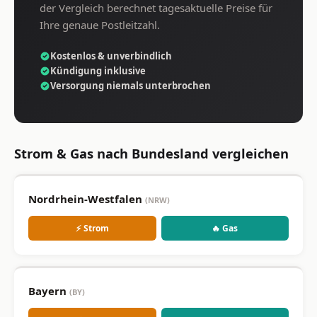
der Vergleich berechnet tagesaktuelle Preise für
Ihre genaue Postleitzahl.
Kostenlos & unverbindlich
Kündigung inklusive
Versorgung niemals unterbrochen
Strom & Gas nach Bundesland vergleichen
Nordrhein-Westfalen
(NRW)
⚡ Strom
🔥 Gas
Bayern
(BY)