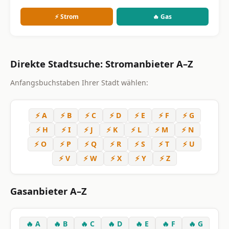
⚡ Strom
🔥 Gas
Direkte Stadtsuche: Stromanbieter A–Z
Anfangsbuchstaben Ihrer Stadt wählen:
⚡ A
⚡ B
⚡ C
⚡ D
⚡ E
⚡ F
⚡ G
⚡ H
⚡ I
⚡ J
⚡ K
⚡ L
⚡ M
⚡ N
⚡ O
⚡ P
⚡ Q
⚡ R
⚡ S
⚡ T
⚡ U
⚡ V
⚡ W
⚡ X
⚡ Y
⚡ Z
Gasanbieter A–Z
🔥 A
🔥 B
🔥 C
🔥 D
🔥 E
🔥 F
🔥 G