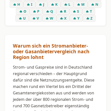
🔥 H
🔥 I
🔥 J
🔥 K
🔥 L
🔥 M
🔥 N
🔥 O
🔥 P
🔥 Q
🔥 R
🔥 S
🔥 T
🔥 U
🔥 V
🔥 W
🔥 X
🔥 Y
🔥 Z
Warum sich ein Stromanbieter-
oder Gasanbietervergleich nach
Region lohnt
Strom- und Gaspreise sind in Deutschland
regional verschieden – der Hauptgrund
dafür sind die Netznutzungsentgelte. Diese
machen rund ein Viertel bis ein Drittel der
Gesamtenergiekosten aus und werden von
jedem der über 800 regionalen Strom- und
rund 700 Gasnetzbetreiber eigenständig