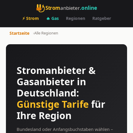
Strom
anbieter
.online
⚡ Strom
🔥 Gas
Regionen
Ratgeber
Startseite
›
Alle Regionen
Stromanbieter &
Gasanbieter in
Deutschland:
Günstige Tarife
für
Ihre Region
Bundesland oder Anfangsbuchstaben wählen –