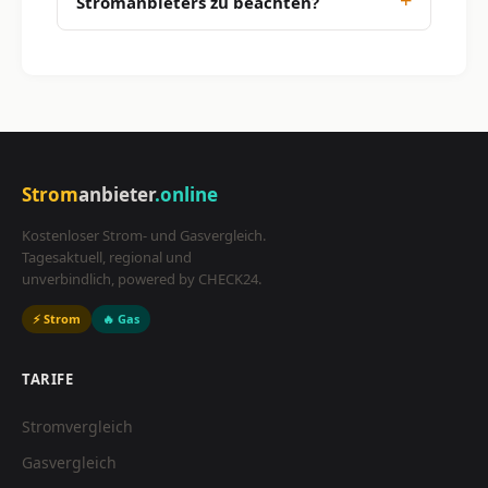
Stromanbieters zu beachten?
Strom
anbieter
.online
Kostenloser Strom- und Gasvergleich.
Tagesaktuell, regional und
unverbindlich, powered by CHECK24.
⚡ Strom
🔥 Gas
TARIFE
Stromvergleich
Gasvergleich