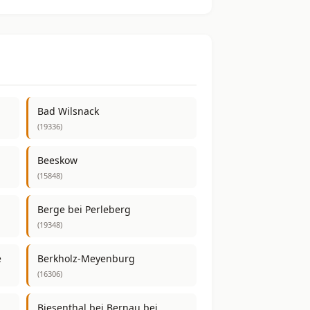
Bad Wilsnack
(19336)
Beeskow
(15848)
Berge bei Perleberg
(19348)
e
Berkholz-Meyenburg
(16306)
Biesenthal bei Bernau bei