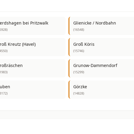
erdshagen bei Pritzwalk
Glienicke / Nordbahn
6928)
(16548)
roß Kreutz (Havel)
Groß Köris
4550)
(15746)
roßräschen
Grunow-Dammendorf
1983)
(15299)
uben
Görzke
3172)
(14828)