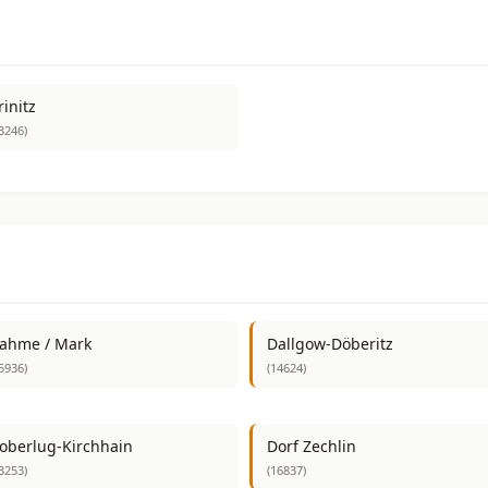
rinitz
3246)
ahme / Mark
Dallgow-Döberitz
5936)
(14624)
oberlug-Kirchhain
Dorf Zechlin
3253)
(16837)