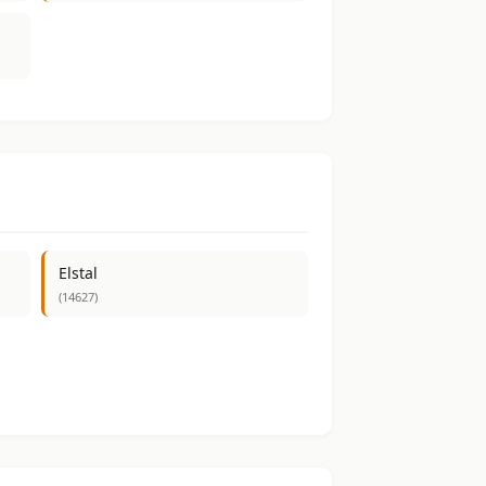
Elstal
(14627)