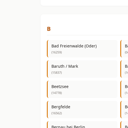
B
Bad Freienwalde (Oder)
B
(16259)
(0
Baruth / Mark
B
(15837)
(1
Beetzsee
B
(14778)
(1
Bergfelde
B
(16562)
(1
Bernau bei Berlin
B