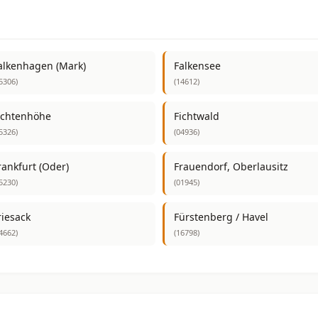
alkenhagen (Mark)
Falkensee
5306)
(14612)
ichtenhöhe
Fichtwald
5326)
(04936)
rankfurt (Oder)
Frauendorf, Oberlausitz
5230)
(01945)
riesack
Fürstenberg / Havel
4662)
(16798)