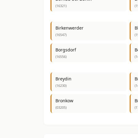
(16321)
(1
Birkenwerder
B
(16547)
(1
Borgsdorf
B
(16556)
(1
Breydin
B
(16230)
(1
Bronkow
B
(03205)
(1