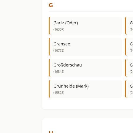
G
Gartz (Oder)
G
(16307)
(1
Gransee
G
(16775)
(1
Großderschau
G
(16845)
(0
Grünheide (Mark)
G
(15528)
(0