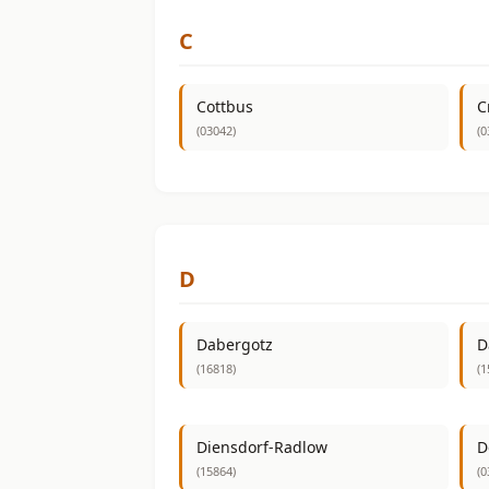
C
Cottbus
C
(03042)
(0
D
Dabergotz
D
(16818)
(1
Diensdorf-Radlow
D
(15864)
(0