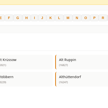
E
F
G
H
I
J
K
L
M
N
O
P
R
lt Krüssow
Alt Ruppin
6921)
(16827)
ltdöbern
Althüttendorf
3229)
(16247)