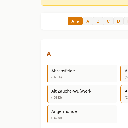
Alle
A
B
C
D
A
Ahrensfelde
A
(16356)
(1
Alt Zauche-Wußwerk
A
(15913)
(0
Angermünde
(16278)