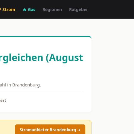
⚡ Strom
🔥 Gas
Regionen
Ratgeber
rgleichen (August
zahl in Brandenburg.
ert
Stromanbieter Brandenburg →