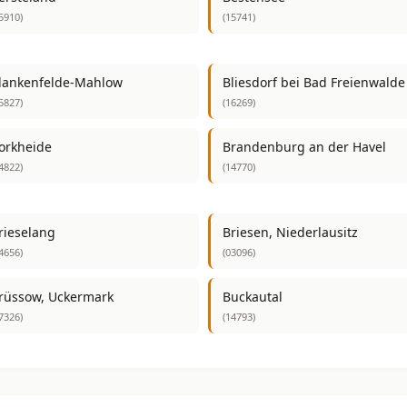
5910)
(15741)
lankenfelde-Mahlow
Bliesdorf bei Bad Freienwalde
5827)
(16269)
orkheide
Brandenburg an der Havel
4822)
(14770)
rieselang
Briesen, Niederlausitz
4656)
(03096)
rüssow, Uckermark
Buckautal
7326)
(14793)