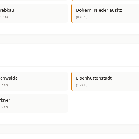
rebkau
Döbern, Niederlausitz
3116)
(03159)
ichwalde
Eisenhüttenstadt
5732)
(15890)
rkner
5537)