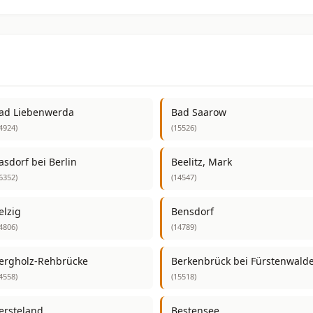
ad Liebenwerda
Bad Saarow
4924)
(15526)
asdorf bei Berlin
Beelitz, Mark
6352)
(14547)
elzig
Bensdorf
4806)
(14789)
ergholz-Rehbrücke
Berkenbrück bei Fürstenwald
4558)
(15518)
ersteland
Bestensee