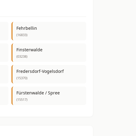
Fehrbellin
(16833)
Finsterwalde
(03238)
Fredersdorf-Vogelsdorf
(15370)
Fürstenwalde / Spree
(15517)