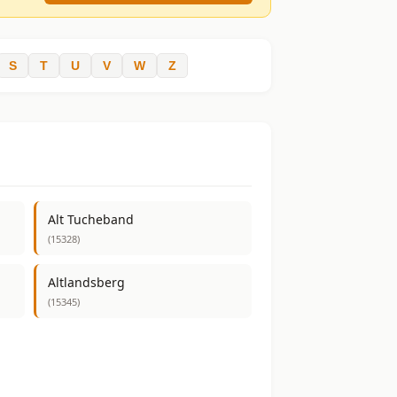
S
T
U
V
W
Z
Alt Tucheband
(15328)
Altlandsberg
(15345)