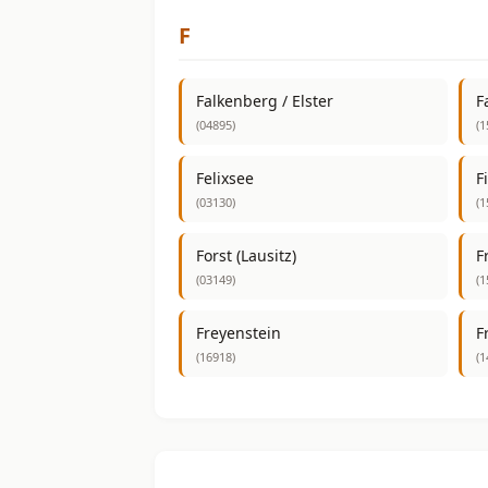
F
Falkenberg / Elster
F
(04895)
(1
Felixsee
F
(03130)
(1
Forst (Lausitz)
F
(03149)
(1
Freyenstein
F
(16918)
(1