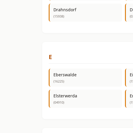
Drahnsdorf
D
(15938)
(0
E
Eberswalde
E
(16225)
(1
Elsterwerda
E
(04910)
(1