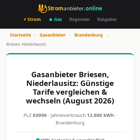
Strom
anbieter
.online
⚡ Strom
🔥 Gas
Regionen
Ratgeber
Startseite
›
Gasanbieter
›
Brandenburg
›
Briesen, Niederlausitz
Gasanbieter Briesen,
Niederlausitz: Günstige
Tarife vergleichen &
wechseln (August 2026)
PLZ
03096
· Jahresverbrauch
12.000 kWh
·
Brandenburg