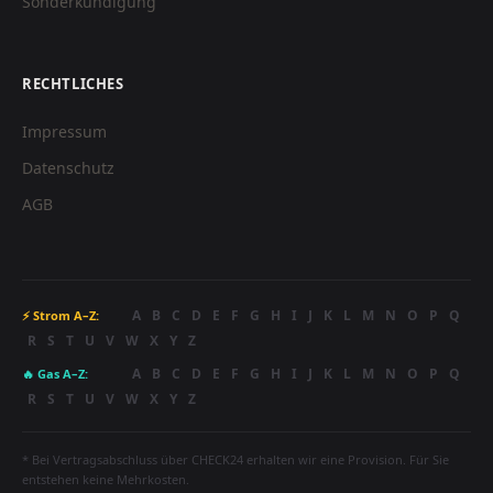
Sonderkündigung
RECHTLICHES
Impressum
Datenschutz
AGB
A
B
C
D
E
F
G
H
I
J
K
L
M
N
O
P
Q
⚡ Strom A–Z:
R
S
T
U
V
W
X
Y
Z
A
B
C
D
E
F
G
H
I
J
K
L
M
N
O
P
Q
🔥 Gas A–Z:
R
S
T
U
V
W
X
Y
Z
* Bei Vertragsabschluss über CHECK24 erhalten wir eine Provision. Für Sie
entstehen keine Mehrkosten.