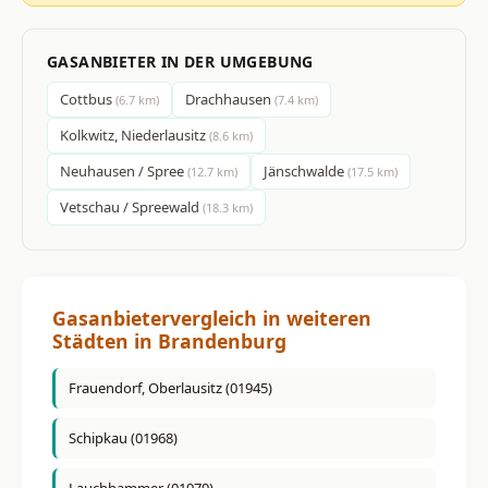
GASANBIETER IN DER UMGEBUNG
Cottbus
Drachhausen
(6.7 km)
(7.4 km)
Kolkwitz, Niederlausitz
(8.6 km)
Neuhausen / Spree
Jänschwalde
(12.7 km)
(17.5 km)
Vetschau / Spreewald
(18.3 km)
Gasanbietervergleich in weiteren
Städten in Brandenburg
Frauendorf, Oberlausitz (01945)
Schipkau (01968)