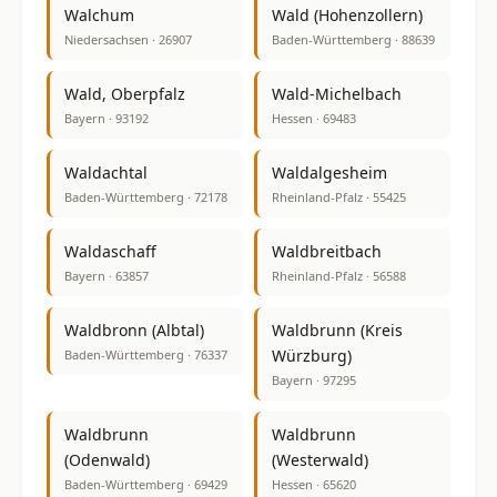
Walchum
Wald (Hohenzollern)
Niedersachsen · 26907
Baden-Württemberg · 88639
Wald, Oberpfalz
Wald-Michelbach
Bayern · 93192
Hessen · 69483
Waldachtal
Waldalgesheim
Baden-Württemberg · 72178
Rheinland-Pfalz · 55425
Waldaschaff
Waldbreitbach
Bayern · 63857
Rheinland-Pfalz · 56588
Waldbronn (Albtal)
Waldbrunn (Kreis
Würzburg)
Baden-Württemberg · 76337
Bayern · 97295
Waldbrunn
Waldbrunn
(Odenwald)
(Westerwald)
Baden-Württemberg · 69429
Hessen · 65620