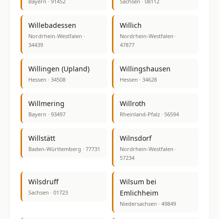
Bayern · 91452
Sachsen · 08112
Willebadessen
Willich
Nordrhein-Westfalen ·
Nordrhein-Westfalen ·
34439
47877
Willingen (Upland)
Willingshausen
Hessen · 34508
Hessen · 34628
Willmering
Willroth
Bayern · 93497
Rheinland-Pfalz · 56594
Willstätt
Wilnsdorf
Baden-Württemberg · 77731
Nordrhein-Westfalen ·
57234
Wilsdruff
Wilsum bei
Emlichheim
Sachsen · 01723
Niedersachsen · 49849