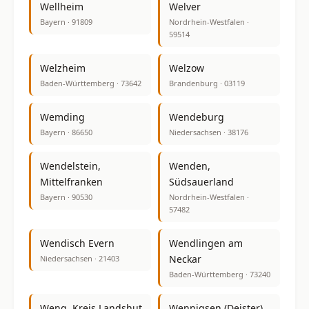
Wellheim
Welver
Bayern · 91809
Nordrhein-Westfalen ·
59514
Welzheim
Welzow
Baden-Württemberg · 73642
Brandenburg · 03119
Wemding
Wendeburg
Bayern · 86650
Niedersachsen · 38176
Wendelstein,
Wenden,
Mittelfranken
Südsauerland
Bayern · 90530
Nordrhein-Westfalen ·
57482
Wendisch Evern
Wendlingen am
Neckar
Niedersachsen · 21403
Baden-Württemberg · 73240
Weng, Kreis Landshut
Wennigsen (Deister)