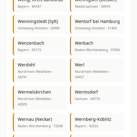
Bayern · 84187
Niedersachsen · 30974
Wenningstedt (Sylt)
Wentorf bei Hamburg
Schleswig-Holstein · 25996
Schleswig-Holstein · 21465
Wenzenbach
Werbach
Bayern · 93173
Baden-Württemberg · 97956
Werdohl
Werl
Nordrhein-Westfalen ·
Nordrhein-Westfalen ·
58791
59457
Wermelskirchen
Wermsdorf
Nordrhein-Westfalen ·
Sachsen · 04779
42929
Wernau (Neckar)
Wernberg-Köblitz
Baden-Württemberg · 73249
Bayern · 92533