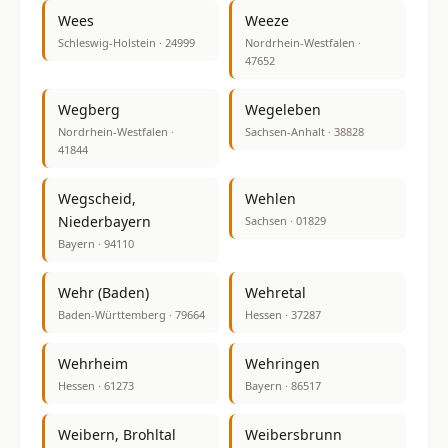
Wees
Weeze
Schleswig-Holstein · 24999
Nordrhein-Westfalen ·
47652
Wegberg
Wegeleben
Nordrhein-Westfalen ·
Sachsen-Anhalt · 38828
41844
Wegscheid,
Wehlen
Niederbayern
Sachsen · 01829
Bayern · 94110
Wehr (Baden)
Wehretal
Baden-Württemberg · 79664
Hessen · 37287
Wehrheim
Wehringen
Hessen · 61273
Bayern · 86517
Weibern, Brohltal
Weibersbrunn