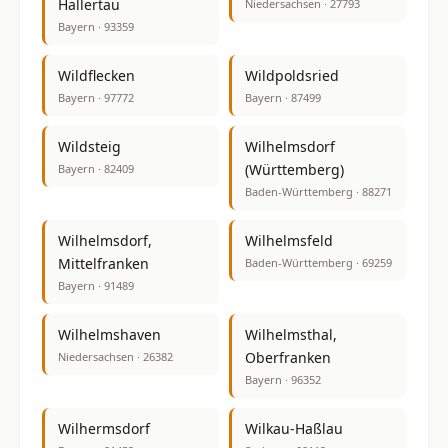
Hallertau
Niedersachsen · 27793
Bayern · 93359
Wildflecken
Wildpoldsried
Bayern · 97772
Bayern · 87499
Wildsteig
Wilhelmsdorf
(Württemberg)
Bayern · 82409
Baden-Württemberg · 88271
Wilhelmsdorf,
Wilhelmsfeld
Mittelfranken
Baden-Württemberg · 69259
Bayern · 91489
Wilhelmshaven
Wilhelmsthal,
Oberfranken
Niedersachsen · 26382
Bayern · 96352
Wilhermsdorf
Wilkau-Haßlau