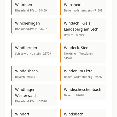
Wiltingen
Wimsheim
Rheinland-Pfalz · 54459
Baden-Württemberg · 71299
Wincheringen
Windach, Kreis
Landsberg am Lech
Rheinland-Pfalz · 54457
Bayern · 86949
Windbergen
Windeck, Sieg
Schleswig-Holstein · 25729
Nordrhein-Westfalen ·
51570
Windelsbach
Winden im Elztal
Bayern · 91635
Baden-Württemberg · 79297
Windhagen,
Windischeschenbach
Westerwald
Bayern · 92670
Rheinland-Pfalz · 53578
Windorf
Windsbach