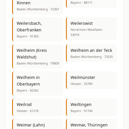
Rinnen
Bayern · 88171
Baden-Württemberg · 72367
Weilersbach,
Weilerswist
Oberfranken
Nordrhein-Westfalen ·
53919
Bayern · 91365
Weilheim (Kreis
Weilheim an der Teck
Waldshut)
Baden-Württemberg · 73235
Baden-Württemberg · 79809
Weilheim in
Weilmünster
Oberbayern
Hessen · 35789
Bayern · 82362
Weilrod
Weiltingen
Hessen · 61276
Bayern · 91744
Weimar (Lahn)
Weimar, Thüringen