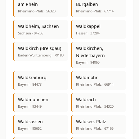
am Rhein
Burgalben
Rheinland-Pfalz · 56323
Rheinland-Pfalz · 67714
Waldheim, Sachsen
Waldkappel
Sachsen · 04736
Hessen · 37284
Waldkirch (Breisgau)
Waldkirchen,
Niederbayern
Baden-Württemberg · 79183
Bayern · 94065
Waldkraiburg
Waldmohr
Bayern · 84478
Rheinland-Pfalz · 66914
Waldmünchen
Waldrach
Bayern · 93449
Rheinland-Pfalz · 54320
Waldsassen
Waldsee, Pfalz
Bayern · 95652
Rheinland-Pfalz · 67165