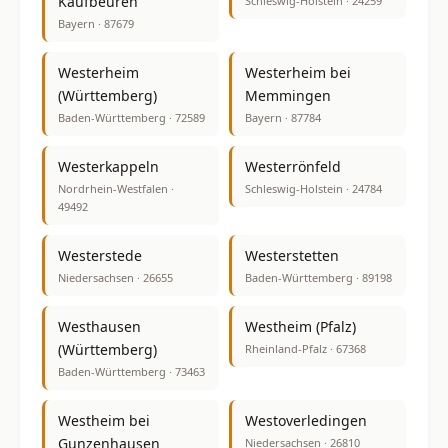
Kaufbeuren
Schleswig-Holstein · 24259
Bayern · 87679
Westerheim
Westerheim bei
(Württemberg)
Memmingen
Baden-Württemberg · 72589
Bayern · 87784
Westerkappeln
Westerrönfeld
Nordrhein-Westfalen ·
Schleswig-Holstein · 24784
49492
Westerstede
Westerstetten
Niedersachsen · 26655
Baden-Württemberg · 89198
Westhausen
Westheim (Pfalz)
(Württemberg)
Rheinland-Pfalz · 67368
Baden-Württemberg · 73463
Westheim bei
Westoverledingen
Gunzenhausen
Niedersachsen · 26810