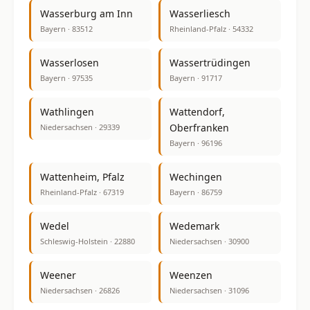
Wasserburg am Inn
Wasserliesch
Bayern · 83512
Rheinland-Pfalz · 54332
Wasserlosen
Wassertrüdingen
Bayern · 97535
Bayern · 91717
Wathlingen
Wattendorf,
Oberfranken
Niedersachsen · 29339
Bayern · 96196
Wattenheim, Pfalz
Wechingen
Rheinland-Pfalz · 67319
Bayern · 86759
Wedel
Wedemark
Schleswig-Holstein · 22880
Niedersachsen · 30900
Weener
Weenzen
Niedersachsen · 26826
Niedersachsen · 31096