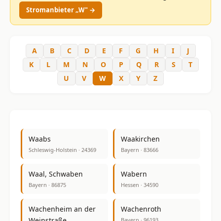
Stromanbieter „W" →
A
B
C
D
E
F
G
H
I
J
K
L
M
N
O
P
Q
R
S
T
U
V
W
X
Y
Z
Waabs
Waakirchen
Schleswig-Holstein · 24369
Bayern · 83666
Waal, Schwaben
Wabern
Bayern · 86875
Hessen · 34590
Wachenheim an der
Wachenroth
Weinstraße
Bayern · 96193