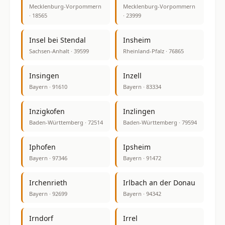
Mecklenburg-Vorpommern
Mecklenburg-Vorpommern
· 18565
· 23999
Insel bei Stendal
Insheim
Sachsen-Anhalt · 39599
Rheinland-Pfalz · 76865
Insingen
Inzell
Bayern · 91610
Bayern · 83334
Inzigkofen
Inzlingen
Baden-Württemberg · 72514
Baden-Württemberg · 79594
Iphofen
Ipsheim
Bayern · 97346
Bayern · 91472
Irchenrieth
Irlbach an der Donau
Bayern · 92699
Bayern · 94342
Irndorf
Irrel