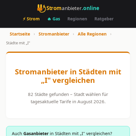
Strom
anbieter
.online
⚡ Strom
🔥 Gas
Regionen
Ratgeber
Startseite
›
Stromanbieter
›
Alle Regionen
›
Städte mit „I"
Stromanbieter in Städten mit
„I" vergleichen
82 Städte gefunden – Stadt wählen für
tagesaktuelle Tarife in August 2026.
Auch
Gasanbieter
in Städten mit „I" vergleichen?