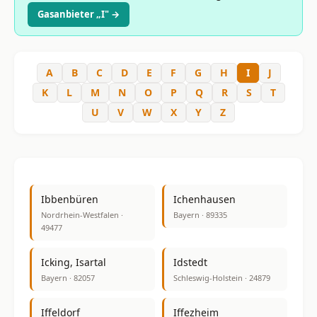
Gasanbieter „I" →
A
B
C
D
E
F
G
H
I
J
K
L
M
N
O
P
Q
R
S
T
U
V
W
X
Y
Z
Ibbenbüren
Ichenhausen
Nordrhein-Westfalen ·
Bayern · 89335
49477
Icking, Isartal
Idstedt
Bayern · 82057
Schleswig-Holstein · 24879
Iffeldorf
Iffezheim