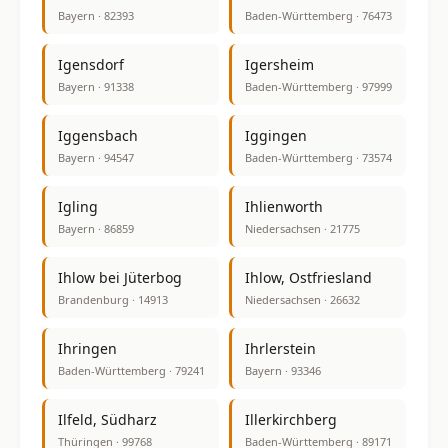
Bayern · 82393
Baden-Württemberg · 76473
Igensdorf
Igersheim
Bayern · 91338
Baden-Württemberg · 97999
Iggensbach
Iggingen
Bayern · 94547
Baden-Württemberg · 73574
Igling
Ihlienworth
Bayern · 86859
Niedersachsen · 21775
Ihlow bei Jüterbog
Ihlow, Ostfriesland
Brandenburg · 14913
Niedersachsen · 26632
Ihringen
Ihrlerstein
Baden-Württemberg · 79241
Bayern · 93346
Ilfeld, Südharz
Illerkirchberg
Thüringen · 99768
Baden-Württemberg · 89171