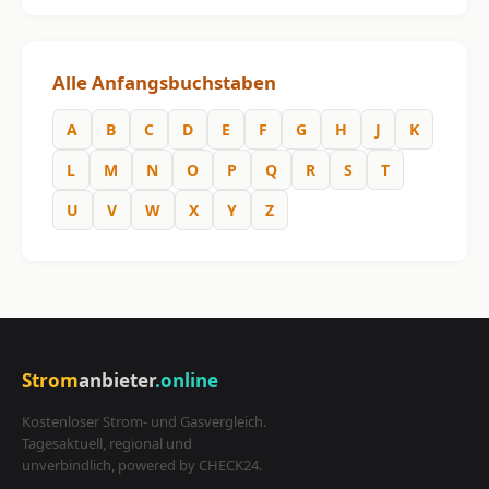
Alle Anfangsbuchstaben
A
B
C
D
E
F
G
H
J
K
L
M
N
O
P
Q
R
S
T
U
V
W
X
Y
Z
Strom
anbieter
.online
Kostenloser Strom- und Gasvergleich.
Tagesaktuell, regional und
unverbindlich, powered by CHECK24.