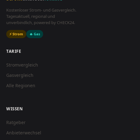
Kostenloser Strom- und Gasvergleich.
Tagesaktuell, regional und
unverbindlich, powered by CHECK24.
⚡ Strom
🔥 Gas
TARIFE
Stromvergleich
Gasvergleich
Alle Regionen
WISSEN
Ratgeber
Anbieterwechsel