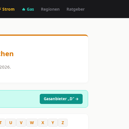
⚡ Strom
🔥 Gas
Regionen
Ratgeber
chen
 2026.
Gasanbieter „D" →
T
U
V
W
X
Y
Z