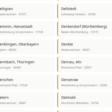
elligsen
Dellstedt
edersachsen · 31073
Schleswig-Holstein · 25786
emmin, Hansestadt
Denkendorf (Württemberg)
ecklenburg-Vorpommern · 17109
Baden-Württemberg · 73770
enklingen, Oberbayern
Denkte
yern · 86920
Niedersachsen · 38321
ermbach, Thüringen
Dernau, Ahr
üringen · 36466
Rheinland-Pfalz · 53507
erschen
Dersenow
einland-Pfalz · 57520
Mecklenburg-Vorpommern · 19260
etern
Detmold
edersachsen · 26847
Nordrhein-Westfalen · 32756