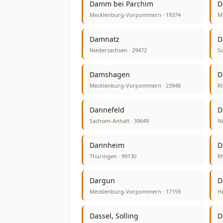
Damm bei Parchim
D
Mecklenburg-Vorpommern · 19374
M
Damnatz
D
Niedersachsen · 29472
Sc
Damshagen
D
Mecklenburg-Vorpommern · 23948
Rh
Dannefeld
D
Sachsen-Anhalt · 39649
Ni
Dannheim
D
Thüringen · 99130
Rh
Dargun
D
Mecklenburg-Vorpommern · 17159
He
Dassel, Solling
D