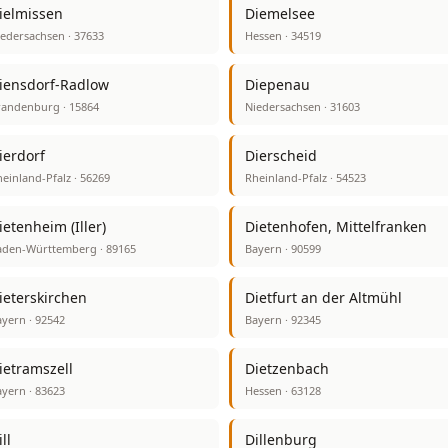
ielmissen
Diemelsee
edersachsen · 37633
Hessen · 34519
iensdorf-Radlow
Diepenau
randenburg · 15864
Niedersachsen · 31603
ierdorf
Dierscheid
einland-Pfalz · 56269
Rheinland-Pfalz · 54523
ietenheim (Iller)
Dietenhofen, Mittelfranken
aden-Württemberg · 89165
Bayern · 90599
ieterskirchen
Dietfurt an der Altmühl
yern · 92542
Bayern · 92345
ietramszell
Dietzenbach
yern · 83623
Hessen · 63128
ll
Dillenburg