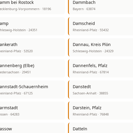
amm bei Rostock
Dammbach
ecklenburg-Vorpommern · 18196
Bayern · 63874
amp
Damscheid
hleswig-Holstein · 24351
Rheinland-Pfalz · 55432
ankerath
Dannau, Kreis Plön
einland-Pfalz · 53520
Schleswig-Holstein · 24329
annenberg (Elbe)
Dannenfels, Pfalz
edersachsen · 29451
Rheinland-Pfalz · 67814
annstadt-Schauernheim
Danstedt
einland-Pfalz · 67125
Sachsen-Anhalt · 38855
armstadt
Darstein, Pfalz
ssen · 64283
Rheinland-Pfalz · 76848
assow
Datteln