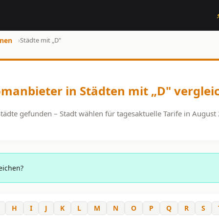
onen
›
Städte mit „D"
omanbieter in Städten mit „D" verglei
tädte gefunden – Stadt wählen für tagesaktuelle Tarife in August
eichen?
H
I
J
K
L
M
N
O
P
Q
R
S