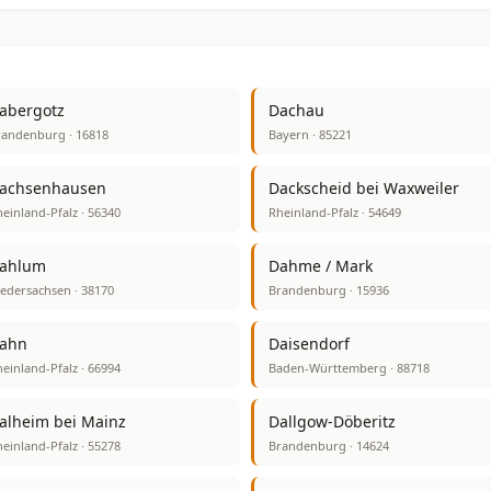
abergotz
Dachau
randenburg · 16818
Bayern · 85221
achsenhausen
Dackscheid bei Waxweiler
einland-Pfalz · 56340
Rheinland-Pfalz · 54649
ahlum
Dahme / Mark
edersachsen · 38170
Brandenburg · 15936
ahn
Daisendorf
einland-Pfalz · 66994
Baden-Württemberg · 88718
alheim bei Mainz
Dallgow-Döberitz
einland-Pfalz · 55278
Brandenburg · 14624