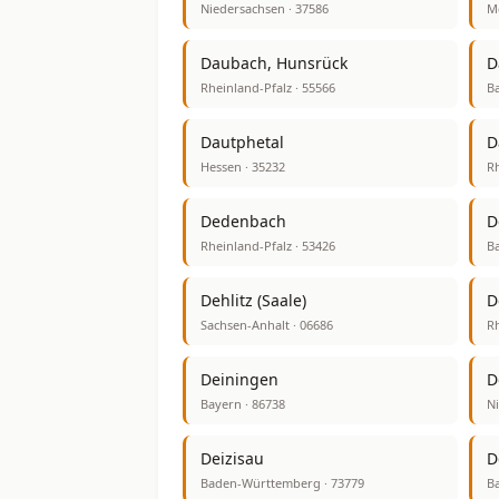
Niedersachsen · 37586
M
Daubach, Hunsrück
D
Rheinland-Pfalz · 55566
B
Dautphetal
D
Hessen · 35232
Rh
Dedenbach
D
Rheinland-Pfalz · 53426
Ba
Dehlitz (Saale)
D
Sachsen-Anhalt · 06686
Rh
Deiningen
D
Bayern · 86738
Ni
Deizisau
D
Baden-Württemberg · 73779
B