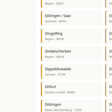
Bayern · 86911
Rh
Dillingen / Saar
D
Saarland · 66763
Ba
Dingolfing
D
Bayern · 84130
Ba
Dinkelscherben
D
Bayern · 86424
Ni
Dippoldiswalde
D
Sachsen · 01744
Rh
Ditfurt
D
Sachsen-Anhalt · 06484
Ba
Ditzingen
D
Baden-Württemberg · 71254
Sa