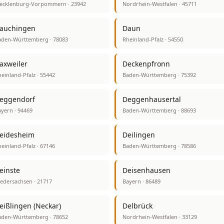
ecklenburg-Vorpommern · 23942
Nordrhein-Westfalen · 45711
auchingen
Daun
aden-Württemberg · 78083
Rheinland-Pfalz · 54550
axweiler
Deckenpfronn
einland-Pfalz · 55442
Baden-Württemberg · 75392
eggendorf
Deggenhausertal
yern · 94469
Baden-Württemberg · 88693
eidesheim
Deilingen
einland-Pfalz · 67146
Baden-Württemberg · 78586
einste
Deisenhausen
edersachsen · 21717
Bayern · 86489
eißlingen (Neckar)
Delbrück
aden-Württemberg · 78652
Nordrhein-Westfalen · 33129