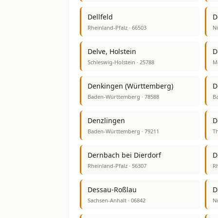
Dellfeld
D
Rheinland-Pfalz · 66503
Ni
Delve, Holstein
D
Schleswig-Holstein · 25788
M
Denkingen (Württemberg)
D
Baden-Württemberg · 78588
Ba
Denzlingen
D
Baden-Württemberg · 79211
Th
Dernbach bei Dierdorf
D
Rheinland-Pfalz · 56307
Rh
Dessau-Roßlau
D
Sachsen-Anhalt · 06842
Ni