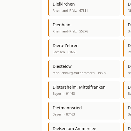
Dielkirchen
D
Rheinland-Pfalz · 67811
Ni
Dienheim
D
Rheinland-Pfalz · 55276
B
Diera-Zehren
D
Sachsen · 01665
Rh
Diestelow
D
Mecklenburg-Vorpommern · 19399
B
Dietersheim, Mittelfranken
D
Bayern · 91463
Ba
Dietmannsried
D
Bayern · 87463
Ba
Dießen am Ammersee
Di