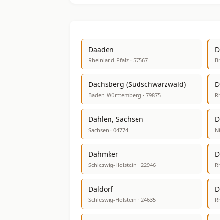
Daaden
D
Rheinland-Pfalz · 57567
B
Dachsberg (Südschwarzwald)
D
Baden-Württemberg · 79875
Rh
Dahlen, Sachsen
D
Sachsen · 04774
Ni
Dahmker
D
Schleswig-Holstein · 22946
Rh
Daldorf
D
Schleswig-Holstein · 24635
Rh