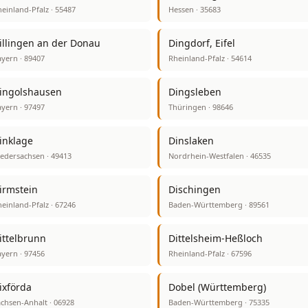
einland-Pfalz · 55487
Hessen · 35683
illingen an der Donau
Dingdorf, Eifel
yern · 89407
Rheinland-Pfalz · 54614
ingolshausen
Dingsleben
yern · 97497
Thüringen · 98646
inklage
Dinslaken
edersachsen · 49413
Nordrhein-Westfalen · 46535
irmstein
Dischingen
einland-Pfalz · 67246
Baden-Württemberg · 89561
ittelbrunn
Dittelsheim-Heßloch
yern · 97456
Rheinland-Pfalz · 67596
ixförda
Dobel (Württemberg)
chsen-Anhalt · 06928
Baden-Württemberg · 75335