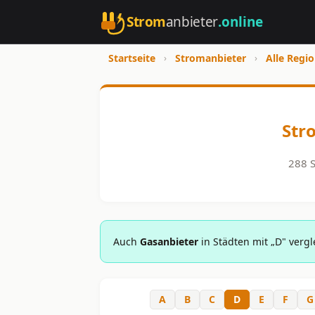
Strom
anbieter
.online
Startseite
›
Stromanbieter
›
Alle Regi
Str
288 S
Auch
Gasanbieter
in Städten mit „D" vergl
A
B
C
D
E
F
G