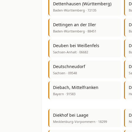
Dettenhausen (Württemberg)
D
Baden-Württemberg · 72135
B
Dettingen an der Iller
D
Baden-Württemberg · 88451
B
Deuben bei Weißenfels
D
Sachsen-Anhalt · 06682
Ba
Deutschneudorf
D
Sachsen · 09548
Sa
Diebach, Mittelfranken
D
Bayern · 91583
He
Diekhof bei Laage
D
Mecklenburg-Vorpommern · 18299
Ni