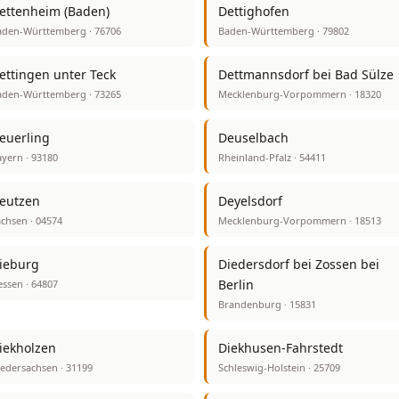
ettenheim (Baden)
Dettighofen
aden-Württemberg · 76706
Baden-Württemberg · 79802
ettingen unter Teck
Dettmannsdorf bei Bad Sülze
aden-Württemberg · 73265
Mecklenburg-Vorpommern · 18320
euerling
Deuselbach
yern · 93180
Rheinland-Pfalz · 54411
eutzen
Deyelsdorf
chsen · 04574
Mecklenburg-Vorpommern · 18513
ieburg
Diedersdorf bei Zossen bei
Berlin
ssen · 64807
Brandenburg · 15831
iekholzen
Diekhusen-Fahrstedt
edersachsen · 31199
Schleswig-Holstein · 25709