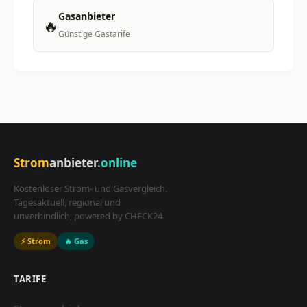
Gasanbieter
🔥
Günstige Gastarife
Strom
anbieter
.online
Kostenloser Strom- und Gasvergleich.
Tagesaktuell, regional und
unverbindlich, powered by CHECK24.
⚡ Strom
🔥 Gas
TARIFE