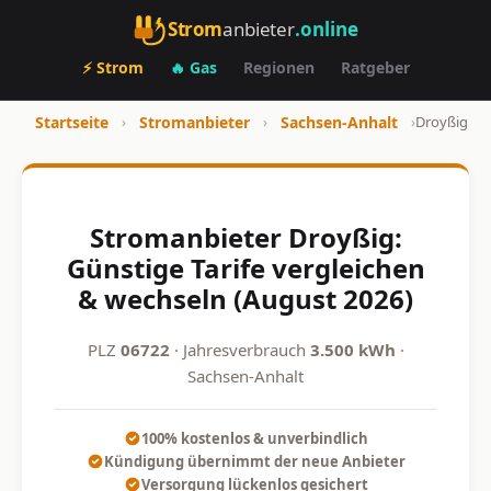
Strom
anbieter
.online
⚡ Strom
🔥 Gas
Regionen
Ratgeber
Startseite
›
Stromanbieter
›
Sachsen-Anhalt
›
Droyßig
Stromanbieter Droyßig:
Günstige Tarife vergleichen
& wechseln (August 2026)
PLZ
06722
· Jahresverbrauch
3.500 kWh
·
Sachsen-Anhalt
100% kostenlos & unverbindlich
Kündigung übernimmt der neue Anbieter
Versorgung lückenlos gesichert