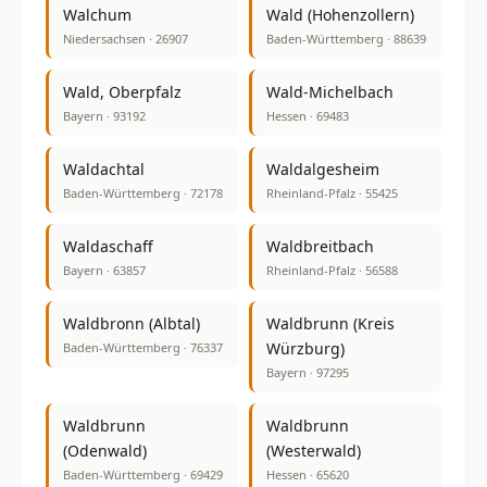
Walchum
Wald (Hohenzollern)
Niedersachsen · 26907
Baden-Württemberg · 88639
Wald, Oberpfalz
Wald-Michelbach
Bayern · 93192
Hessen · 69483
Waldachtal
Waldalgesheim
Baden-Württemberg · 72178
Rheinland-Pfalz · 55425
Waldaschaff
Waldbreitbach
Bayern · 63857
Rheinland-Pfalz · 56588
Waldbronn (Albtal)
Waldbrunn (Kreis
Würzburg)
Baden-Württemberg · 76337
Bayern · 97295
Waldbrunn
Waldbrunn
(Odenwald)
(Westerwald)
Baden-Württemberg · 69429
Hessen · 65620