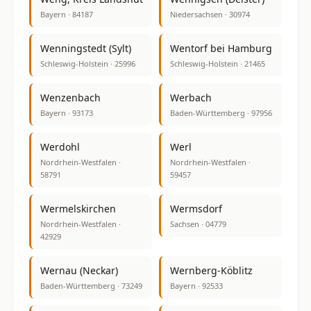
Bayern · 84187
Niedersachsen · 30974
Wenningstedt (Sylt)
Wentorf bei Hamburg
Schleswig-Holstein · 25996
Schleswig-Holstein · 21465
Wenzenbach
Werbach
Bayern · 93173
Baden-Württemberg · 97956
Werdohl
Werl
Nordrhein-Westfalen ·
Nordrhein-Westfalen ·
58791
59457
Wermelskirchen
Wermsdorf
Nordrhein-Westfalen ·
Sachsen · 04779
42929
Wernau (Neckar)
Wernberg-Köblitz
Baden-Württemberg · 73249
Bayern · 92533