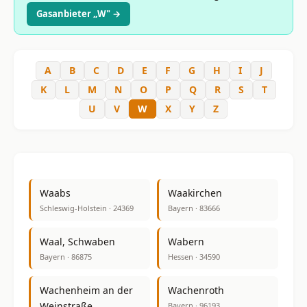
Gasanbieter „W" →
A
B
C
D
E
F
G
H
I
J
K
L
M
N
O
P
Q
R
S
T
U
V
W
X
Y
Z
Waabs
Waakirchen
Schleswig-Holstein · 24369
Bayern · 83666
Waal, Schwaben
Wabern
Bayern · 86875
Hessen · 34590
Wachenheim an der
Wachenroth
Weinstraße
Bayern · 96193