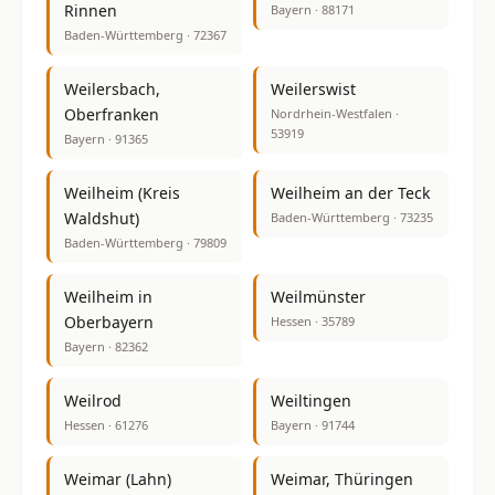
Rinnen
Bayern · 88171
Baden-Württemberg · 72367
Weilersbach,
Weilerswist
Oberfranken
Nordrhein-Westfalen ·
53919
Bayern · 91365
Weilheim (Kreis
Weilheim an der Teck
Waldshut)
Baden-Württemberg · 73235
Baden-Württemberg · 79809
Weilheim in
Weilmünster
Oberbayern
Hessen · 35789
Bayern · 82362
Weilrod
Weiltingen
Hessen · 61276
Bayern · 91744
Weimar (Lahn)
Weimar, Thüringen