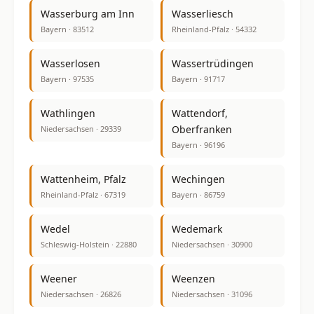
Wasserburg am Inn
Wasserliesch
Bayern · 83512
Rheinland-Pfalz · 54332
Wasserlosen
Wassertrüdingen
Bayern · 97535
Bayern · 91717
Wathlingen
Wattendorf,
Oberfranken
Niedersachsen · 29339
Bayern · 96196
Wattenheim, Pfalz
Wechingen
Rheinland-Pfalz · 67319
Bayern · 86759
Wedel
Wedemark
Schleswig-Holstein · 22880
Niedersachsen · 30900
Weener
Weenzen
Niedersachsen · 26826
Niedersachsen · 31096