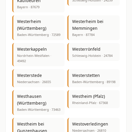
Kaufbeuren
Schleswig-Holstein · 24259
Bayern · 87679
Westerheim
Westerheim bei
(Württemberg)
Memmingen
Baden-Württemberg · 72589
Bayern · 87784
Westerkappeln
Westerrönfeld
Nordrhein-Westfalen ·
Schleswig-Holstein · 24784
49492
Westerstede
Westerstetten
Niedersachsen · 26655
Baden-Württemberg · 89198
Westhausen
Westheim (Pfalz)
(Württemberg)
Rheinland-Pfalz · 67368
Baden-Württemberg · 73463
Westheim bei
Westoverledingen
Gunzenhausen
Niedersachsen · 26810