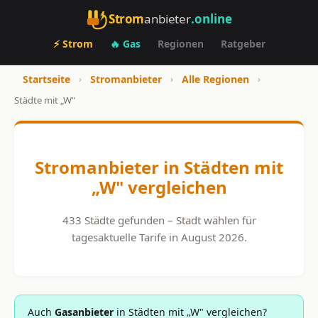
Strom
anbieter
.online
⚡ Strom
🔥 Gas
Regionen
Ratgeber
Startseite
›
Stromanbieter
›
Alle Regionen
›
Städte mit „W"
Stromanbieter in Städten mit
„W" vergleichen
433 Städte gefunden – Stadt wählen für
tagesaktuelle Tarife in August 2026.
Auch
Gasanbieter
in Städten mit „W" vergleichen?