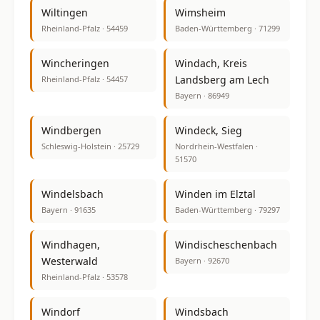
Wiltingen
Wimsheim
Rheinland-Pfalz · 54459
Baden-Württemberg · 71299
Wincheringen
Windach, Kreis
Landsberg am Lech
Rheinland-Pfalz · 54457
Bayern · 86949
Windbergen
Windeck, Sieg
Schleswig-Holstein · 25729
Nordrhein-Westfalen ·
51570
Windelsbach
Winden im Elztal
Bayern · 91635
Baden-Württemberg · 79297
Windhagen,
Windischeschenbach
Westerwald
Bayern · 92670
Rheinland-Pfalz · 53578
Windorf
Windsbach