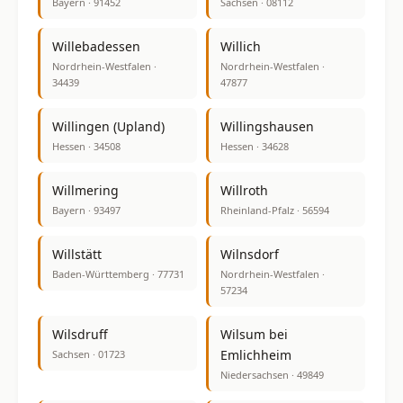
Bayern · 91452
Sachsen · 08112
Willebadessen
Willich
Nordrhein-Westfalen ·
Nordrhein-Westfalen ·
34439
47877
Willingen (Upland)
Willingshausen
Hessen · 34508
Hessen · 34628
Willmering
Willroth
Bayern · 93497
Rheinland-Pfalz · 56594
Willstätt
Wilnsdorf
Baden-Württemberg · 77731
Nordrhein-Westfalen ·
57234
Wilsdruff
Wilsum bei
Emlichheim
Sachsen · 01723
Niedersachsen · 49849