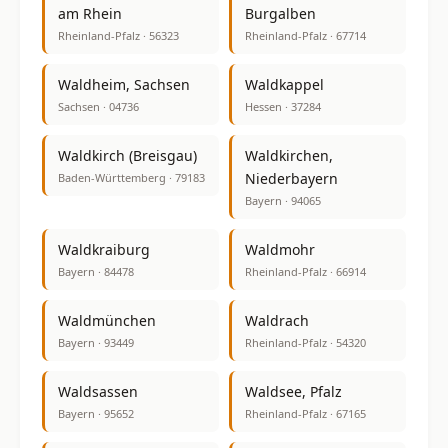
am Rhein
Burgalben
Rheinland-Pfalz · 56323
Rheinland-Pfalz · 67714
Waldheim, Sachsen
Waldkappel
Sachsen · 04736
Hessen · 37284
Waldkirch (Breisgau)
Waldkirchen,
Niederbayern
Baden-Württemberg · 79183
Bayern · 94065
Waldkraiburg
Waldmohr
Bayern · 84478
Rheinland-Pfalz · 66914
Waldmünchen
Waldrach
Bayern · 93449
Rheinland-Pfalz · 54320
Waldsassen
Waldsee, Pfalz
Bayern · 95652
Rheinland-Pfalz · 67165