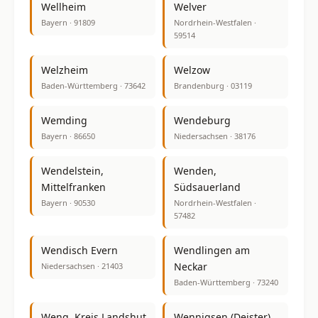
Wellheim
Welver
Bayern · 91809
Nordrhein-Westfalen ·
59514
Welzheim
Welzow
Baden-Württemberg · 73642
Brandenburg · 03119
Wemding
Wendeburg
Bayern · 86650
Niedersachsen · 38176
Wendelstein,
Wenden,
Mittelfranken
Südsauerland
Bayern · 90530
Nordrhein-Westfalen ·
57482
Wendisch Evern
Wendlingen am
Neckar
Niedersachsen · 21403
Baden-Württemberg · 73240
Weng, Kreis Landshut
Wennigsen (Deister)