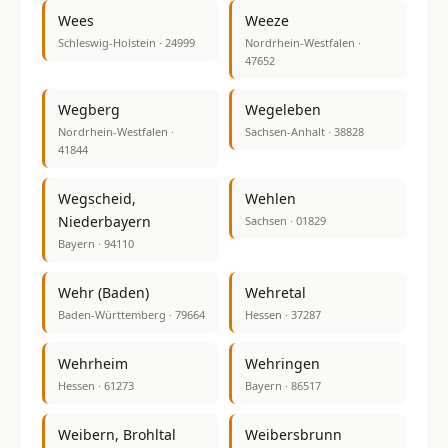
Wees
Weeze
Schleswig-Holstein · 24999
Nordrhein-Westfalen ·
47652
Wegberg
Wegeleben
Nordrhein-Westfalen ·
Sachsen-Anhalt · 38828
41844
Wegscheid,
Wehlen
Niederbayern
Sachsen · 01829
Bayern · 94110
Wehr (Baden)
Wehretal
Baden-Württemberg · 79664
Hessen · 37287
Wehrheim
Wehringen
Hessen · 61273
Bayern · 86517
Weibern, Brohltal
Weibersbrunn