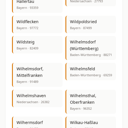
Hallertau
Niedersachsen · 27793
Bayern · 93359
Wildflecken
Wildpoldsried
Bayern · 97772
Bayern · 87499
Wildsteig
Wilhelmsdorf
(Württemberg)
Bayern · 82409
Baden-Württemberg · 88271
Wilhelmsdorf,
Wilhelmsfeld
Mittelfranken
Baden-Württemberg · 69259
Bayern · 91489
Wilhelmshaven
Wilhelmsthal,
Oberfranken
Niedersachsen · 26382
Bayern · 96352
Wilhermsdorf
Wilkau-Haßlau