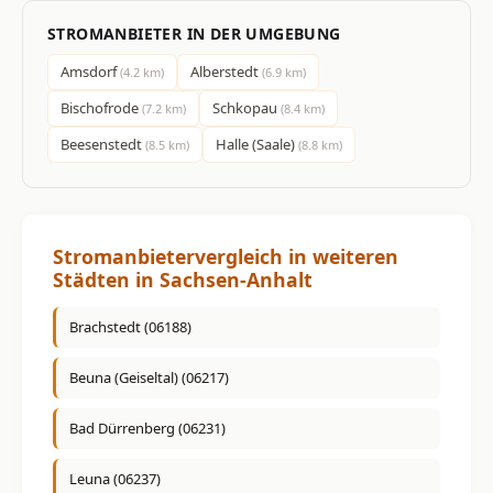
STROMANBIETER IN DER UMGEBUNG
Amsdorf
Alberstedt
(4.2 km)
(6.9 km)
Bischofrode
Schkopau
(7.2 km)
(8.4 km)
Beesenstedt
Halle (Saale)
(8.5 km)
(8.8 km)
Stromanbietervergleich in weiteren
Städten in Sachsen-Anhalt
Brachstedt (06188)
Beuna (Geiseltal) (06217)
Bad Dürrenberg (06231)
Leuna (06237)