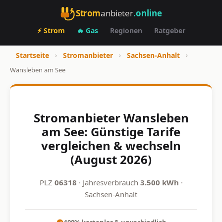
Strom
anbieter
.online
⚡ Strom
🔥 Gas
Regionen
Ratgeber
Startseite
›
Stromanbieter
›
Sachsen-Anhalt
›
Wansleben am See
Stromanbieter Wansleben
am See: Günstige Tarife
vergleichen & wechseln
(August 2026)
PLZ
06318
· Jahresverbrauch
3.500 kWh
·
Sachsen-Anhalt