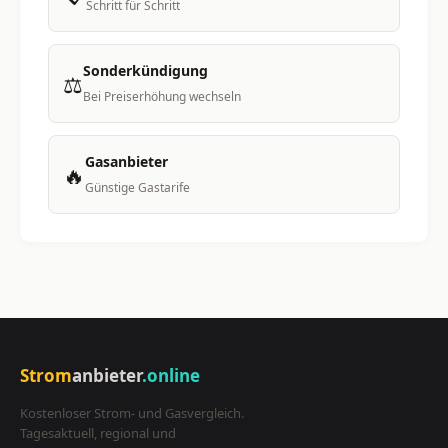
Schritt für Schritt
Sonderkündigung
⚖️
Bei Preiserhöhung wechseln
Gasanbieter
🔥
Günstige Gastarife
Strom
anbieter
.online
Kostenloser Strom- und Gasvergleich.
Tagesaktuell, regional und