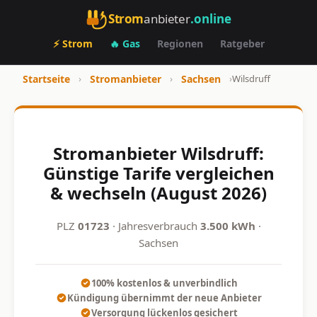
Strom
anbieter
.online
⚡ Strom
🔥 Gas
Regionen
Ratgeber
Startseite
›
Stromanbieter
›
Sachsen
›
Wilsdruff
Stromanbieter Wilsdruff:
Günstige Tarife vergleichen
& wechseln (August 2026)
PLZ
01723
· Jahresverbrauch
3.500 kWh
·
Sachsen
100% kostenlos & unverbindlich
Kündigung übernimmt der neue Anbieter
Versorgung lückenlos gesichert