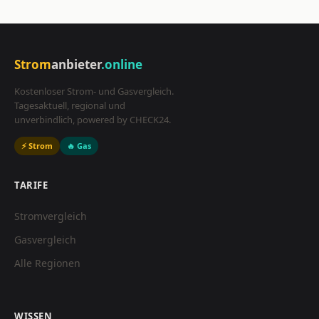
Strom
anbieter
.online
Kostenloser Strom- und Gasvergleich.
Tagesaktuell, regional und
unverbindlich, powered by CHECK24.
⚡ Strom
🔥 Gas
TARIFE
Stromvergleich
Gasvergleich
Alle Regionen
WISSEN