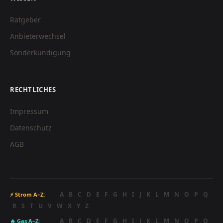
Ratgeber
Anbieterwechsel
Sonderkündigung
RECHTLICHES
Impressum
Datenschutz
AGB
A
B
C
D
E
F
G
H
I
J
K
L
M
N
O
P
Q
⚡ Strom A–Z:
R
S
T
U
V
W
X
Y
Z
A
B
C
D
E
F
G
H
I
J
K
L
M
N
O
P
Q
🔥 Gas A–Z: