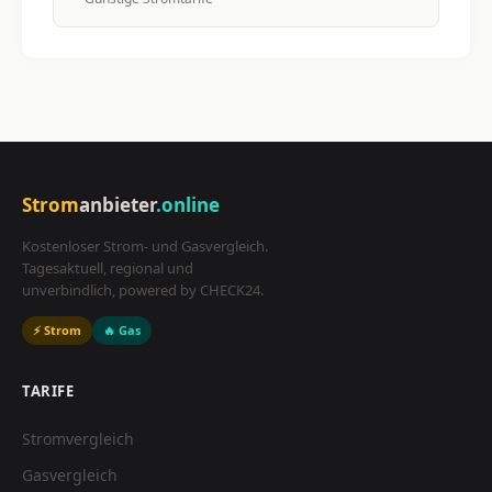
Strom
anbieter
.online
Kostenloser Strom- und Gasvergleich.
Tagesaktuell, regional und
unverbindlich, powered by CHECK24.
⚡ Strom
🔥 Gas
TARIFE
Stromvergleich
Gasvergleich