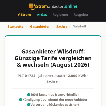
Strom
anbieter
.online
⚡ Strom
🔥 Gas
Regionen
Ratgeber
Startseite
›
Gasanbieter
›
Sachsen
›
Wilsdruff
Gasanbieter Wilsdruff:
Günstige Tarife vergleichen
& wechseln (August 2026)
PLZ
01723
· Jahresverbrauch
12.000 kWh
·
Sachsen
100% kostenlos & unverbindlich
Kündigung übernimmt der neue Anbieter
Versorgung lückenlos gesichert