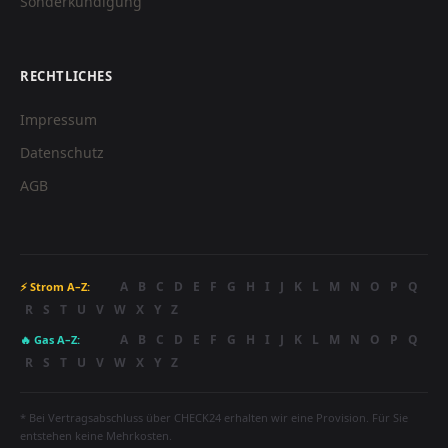
Sonderkündigung
RECHTLICHES
Impressum
Datenschutz
AGB
A
B
C
D
E
F
G
H
I
J
K
L
M
N
O
P
Q
⚡ Strom A–Z:
R
S
T
U
V
W
X
Y
Z
A
B
C
D
E
F
G
H
I
J
K
L
M
N
O
P
Q
🔥 Gas A–Z:
R
S
T
U
V
W
X
Y
Z
* Bei Vertragsabschluss über CHECK24 erhalten wir eine Provision. Für Sie
entstehen keine Mehrkosten.