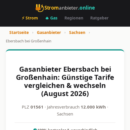
Strom
anbieter
.online
⚡ Strom
🔥 Gas
Regionen
Ratgeber
Startseite
›
Gasanbieter
›
Sachsen
›
Ebersbach bei Großenhain
Gasanbieter Ebersbach bei
Großenhain: Günstige Tarife
vergleichen & wechseln
(August 2026)
PLZ
01561
· Jahresverbrauch
12.000 kWh
·
Sachsen