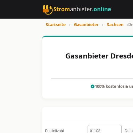
Strom
anbieter
.online
Startseite
›
Gasanbieter
›
Sachsen
›
Dr
Gasanbieter Dresde
100% kostenlos & u