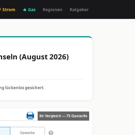
⚡ Strom
🔥 Gas
Regionen
Ratgeber
hseln (August 2026)
g lückenlos gesichert