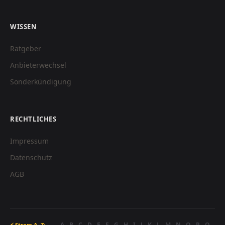
WISSEN
Ratgeber
Anbieterwechsel
Sonderkündigung
RECHTLICHES
Impressum
Datenschutz
AGB
A
B
C
D
E
F
G
H
I
J
K
L
M
N
O
P
Q
⚡ Strom A–Z: