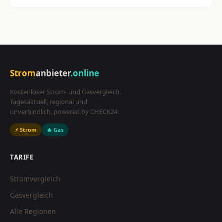
Strom
anbieter
.online
Kostenloser Strom- und Gasvergleich.
Tagesaktuell, regional und
unverbindlich, powered by CHECK24.
⚡ Strom
🔥 Gas
TARIFE
Stromvergleich
Gasvergleich
Alle Regionen