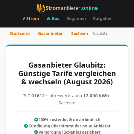
Strom
anbieter
.online
⚡ Strom
🔥 Gas
Regionen
Ratgeber
Startseite
›
Gasanbieter
›
Sachsen
›
Glaubitz
Gasanbieter Glaubitz:
Günstige Tarife vergleichen
& wechseln (August 2026)
PLZ
01612
· Jahresverbrauch
12.000 kWh
·
Sachsen
100% kostenlos & unverbindlich
Kündigung übernimmt der neue Anbieter
Versorgung lückenlos gesichert