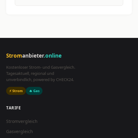
Strom
anbieter
.online
Kostenloser Strom- und Gasvergleich.
Tagesaktuell, regional und
unverbindlich, powered by CHECK24.
⚡ Strom
🔥 Gas
TARIFE
Stromvergleich
Gasvergleich