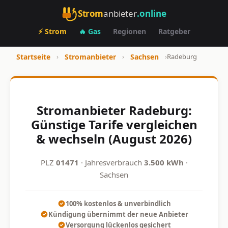
Strom
anbieter
.online
⚡ Strom
🔥 Gas
Regionen
Ratgeber
Startseite
›
Stromanbieter
›
Sachsen
›
Radeburg
Stromanbieter Radeburg:
Günstige Tarife vergleichen
& wechseln (August 2026)
PLZ
01471
· Jahresverbrauch
3.500 kWh
·
Sachsen
100% kostenlos & unverbindlich
Kündigung übernimmt der neue Anbieter
Versorgung lückenlos gesichert