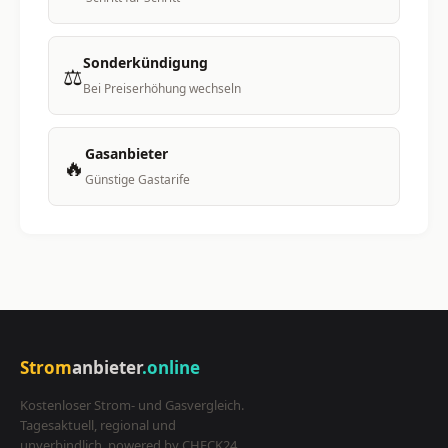
Sonderkündigung
⚖️
Bei Preiserhöhung wechseln
Gasanbieter
🔥
Günstige Gastarife
Strom
anbieter
.online
Kostenloser Strom- und Gasvergleich.
Tagesaktuell, regional und
unverbindlich, powered by CHECK24.