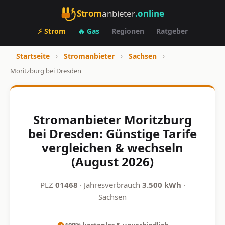
Strom
anbieter
.online
⚡ Strom
🔥 Gas
Regionen
Ratgeber
Startseite
›
Stromanbieter
›
Sachsen
›
Moritzburg bei Dresden
Stromanbieter Moritzburg
bei Dresden: Günstige Tarife
vergleichen & wechseln
(August 2026)
PLZ
01468
· Jahresverbrauch
3.500 kWh
·
Sachsen