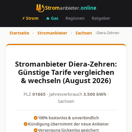
Strom
anbieter
.online
⚡ Strom
🔥 Gas
Regionen
Ratgeber
Startseite
›
Stromanbieter
›
Sachsen
›
Diera-Zehren
Stromanbieter Diera-Zehren:
Günstige Tarife vergleichen
& wechseln (August 2026)
PLZ
01665
· Jahresverbrauch
3.500 kWh
·
Sachsen
100% kostenlos & unverbindlich
Kündigung übernimmt der neue Anbieter
Versorgung lückenlos gesichert