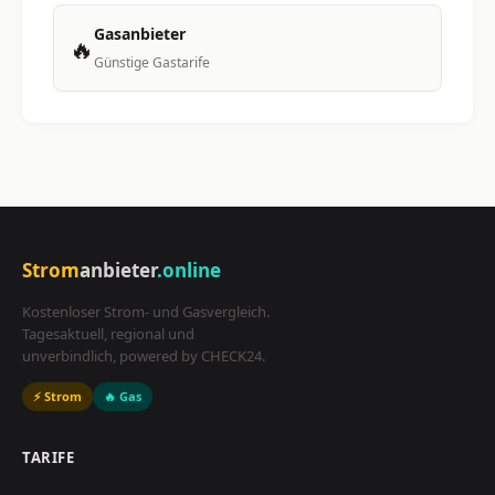
Gasanbieter
🔥
Günstige Gastarife
Strom
anbieter
.online
Kostenloser Strom- und Gasvergleich.
Tagesaktuell, regional und
unverbindlich, powered by CHECK24.
⚡ Strom
🔥 Gas
TARIFE