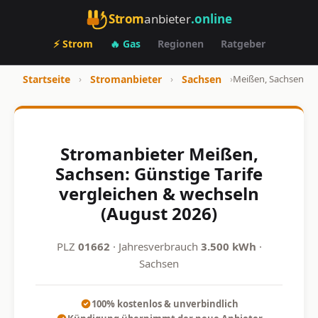
Strom
anbieter
.online
⚡ Strom
🔥 Gas
Regionen
Ratgeber
Startseite
›
Stromanbieter
›
Sachsen
›
Meißen, Sachsen
Stromanbieter Meißen,
Sachsen: Günstige Tarife
vergleichen & wechseln
(August 2026)
PLZ
01662
· Jahresverbrauch
3.500 kWh
·
Sachsen
100% kostenlos & unverbindlich