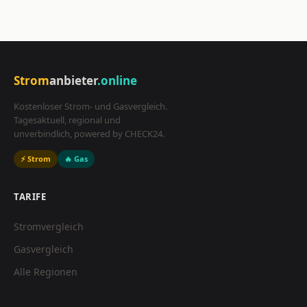
Strom
anbieter
.online
Kostenloser Strom- und Gasvergleich.
Tagesaktuell, regional und
unverbindlich, powered by CHECK24.
⚡ Strom
🔥 Gas
TARIFE
Stromvergleich
Gasvergleich
Alle Regionen