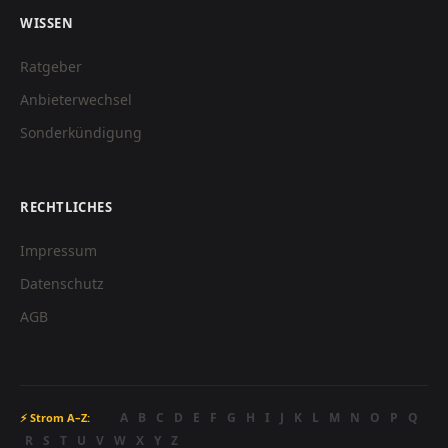
WISSEN
Ratgeber
Anbieterwechsel
Sonderkündigung
RECHTLICHES
Impressum
Datenschutz
AGB
A
B
C
D
E
F
G
H
I
J
K
L
M
N
O
P
Q
⚡ Strom A–Z:
R
S
T
U
V
W
X
Y
Z