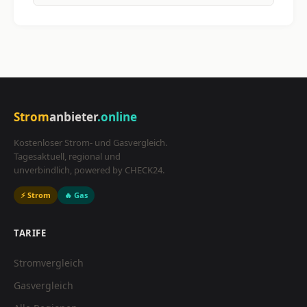
Strom
anbieter
.online
Kostenloser Strom- und Gasvergleich.
Tagesaktuell, regional und
unverbindlich, powered by CHECK24.
⚡ Strom
🔥 Gas
TARIFE
Stromvergleich
Gasvergleich