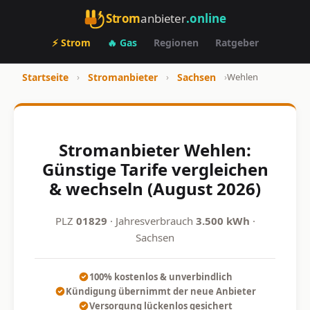
Strom
anbieter
.online
⚡ Strom
🔥 Gas
Regionen
Ratgeber
Startseite
›
Stromanbieter
›
Sachsen
›
Wehlen
Stromanbieter Wehlen:
Günstige Tarife vergleichen
& wechseln (August 2026)
PLZ
01829
· Jahresverbrauch
3.500 kWh
·
Sachsen
100% kostenlos & unverbindlich
Kündigung übernimmt der neue Anbieter
Versorgung lückenlos gesichert