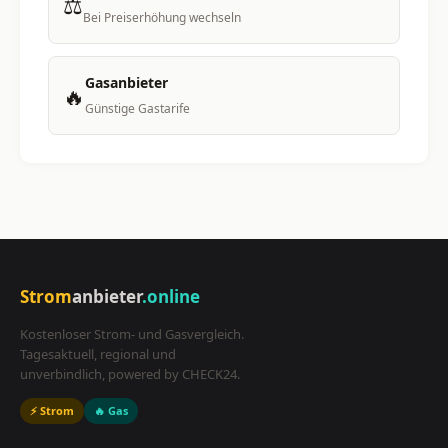
⚖️
Bei Preiserhöhung wechseln
Gasanbieter
🔥
Günstige Gastarife
Strom
anbieter
.online
Kostenloser Strom- und Gasvergleich.
Tagesaktuell, regional und
unverbindlich, powered by CHECK24.
⚡ Strom
🔥 Gas