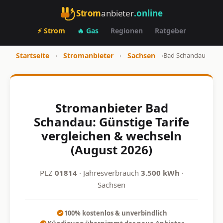
Strom
anbieter
.online
⚡ Strom
🔥 Gas
Regionen
Ratgeber
Startseite
›
Stromanbieter
›
Sachsen
›
Bad Schandau
Stromanbieter Bad
Schandau: Günstige Tarife
vergleichen & wechseln
(August 2026)
PLZ
01814
· Jahresverbrauch
3.500 kWh
·
Sachsen
100% kostenlos & unverbindlich