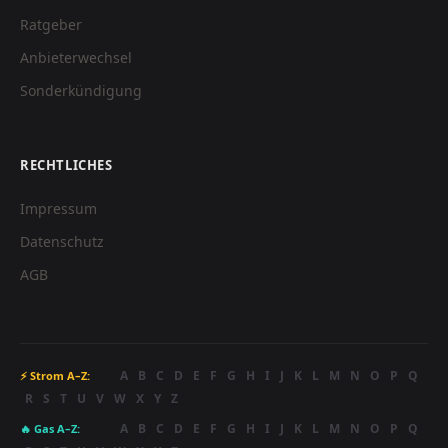
Ratgeber
Anbieterwechsel
Sonderkündigung
RECHTLICHES
Impressum
Datenschutz
AGB
A
B
C
D
E
F
G
H
I
J
K
L
M
N
O
P
Q
⚡ Strom A–Z:
R
S
T
U
V
W
X
Y
Z
A
B
C
D
E
F
G
H
I
J
K
L
M
N
O
P
Q
🔥 Gas A–Z: