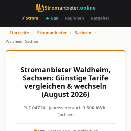
Strom
anbieter
.online
⚡ Strom
🔥 Gas
Regionen
Ratgeber
Startseite
›
Stromanbieter
›
Sachsen
›
Waldheim, Sachsen
Stromanbieter Waldheim,
Sachsen: Günstige Tarife
vergleichen & wechseln
(August 2026)
PLZ
04736
· Jahresverbrauch
3.500 kWh
·
Sachsen