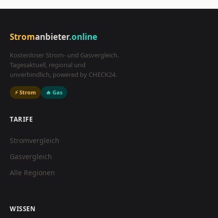
Strom
anbieter
.online
Kostenloser Strom- und Gasvergleich.
Tagesaktuell, regional und
unverbindlich, powered by CHECK24.
⚡ Strom
🔥 Gas
TARIFE
Stromvergleich
Gasvergleich
Alle Regionen
WISSEN