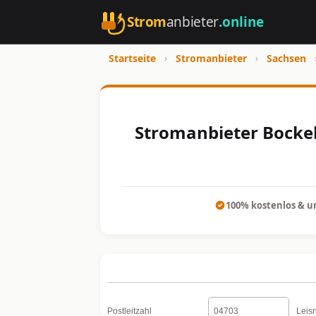
Strom
anbieter
.online
Startseite
›
Stromanbieter
›
Sachsen
Stromanbieter Bockel
100% kostenlos & u