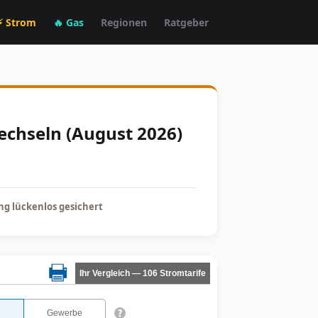
⚡ Strom
🔥 Gas
Regionen
Ratgeber
echseln (August 2026)
g lückenlos gesichert