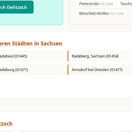
Petersroda
Taucha
(14.7 km)
ch Delitzsch
Bitterfeld-Wolfen
(15.1 km)
eren Städten in Sachsen
adebeul (01445)
Radeberg, Sachsen (01454)
adeburg (01471)
Arnsdorf bei Dresden (01477)
tzsch