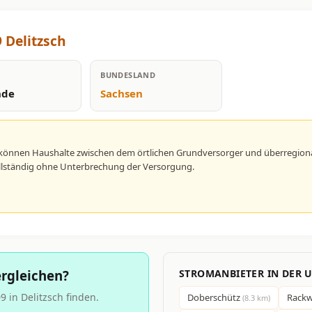
 Delitzsch
BUNDESLAND
nde
Sachsen
h können Haushalte zwischen dem örtlichen Grundversorger und überregion
vollständig ohne Unterbrechung der Versorgung.
rgleichen?
STROMANBIETER IN DER
 in Delitzsch finden.
Doberschütz
Rackw
(8.3 km)