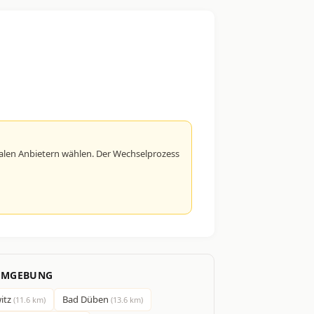
alen Anbietern wählen. Der Wechselprozess
 UMGEBUNG
itz
Bad Düben
(11.6 km)
(13.6 km)