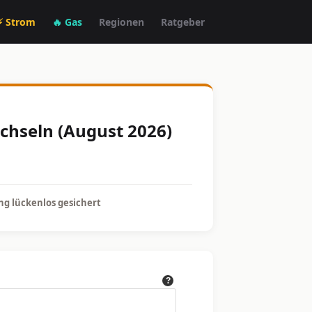
⚡ Strom
🔥 Gas
Regionen
Ratgeber
echseln (August 2026)
g lückenlos gesichert