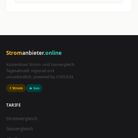
Strom
anbieter
.online
Kostenloser Strom- und Gasvergleich.
Tagesaktuell, regional und
unverbindlich, powered by CHECK24.
⚡ Strom
🔥 Gas
TARIFE
Stromvergleich
Gasvergleich