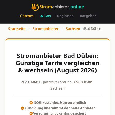
Strom
anbieter
.online
⚡ Strom
🔥 Gas
Regionen
Ratgeber
Startseite
›
Stromanbieter
›
Sachsen
›
Bad Düben
Stromanbieter Bad Düben:
Günstige Tarife vergleichen
& wechseln (August 2026)
PLZ
04849
· Jahresverbrauch
3.500 kWh
·
Sachsen
100% kostenlos & unverbindlich
Kündigung übernimmt der neue Anbieter
Versorgung lückenlos gesichert