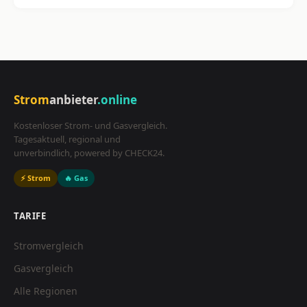
Strom
anbieter
.online
Kostenloser Strom- und Gasvergleich.
Tagesaktuell, regional und
unverbindlich, powered by CHECK24.
⚡ Strom
🔥 Gas
TARIFE
Stromvergleich
Gasvergleich
Alle Regionen