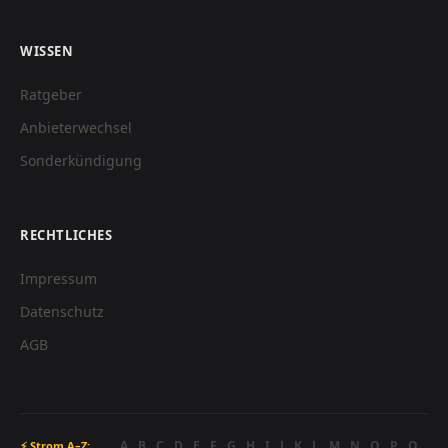
WISSEN
Ratgeber
Anbieterwechsel
Sonderkündigung
RECHTLICHES
Impressum
Datenschutz
AGB
A
B
C
D
E
F
G
H
I
J
K
L
M
N
O
P
Q
⚡ Strom A–Z: