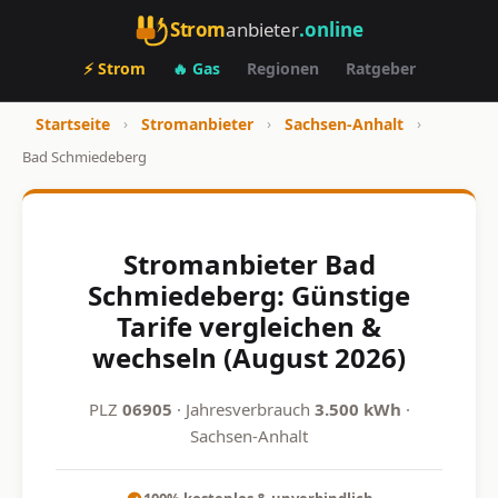
Strom
anbieter
.online
⚡ Strom
🔥 Gas
Regionen
Ratgeber
Startseite
›
Stromanbieter
›
Sachsen-Anhalt
›
Bad Schmiedeberg
Stromanbieter Bad
Schmiedeberg: Günstige
Tarife vergleichen &
wechseln (August 2026)
PLZ
06905
· Jahresverbrauch
3.500 kWh
·
Sachsen-Anhalt