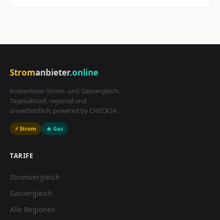
Strom
anbieter
.online
Kostenloser Strom- und Gasvergleich.
Tagesaktuell, regional und
unverbindlich, powered by CHECK24.
⚡ Strom
🔥 Gas
TARIFE
Stromvergleich
Gasvergleich
Alle Regionen