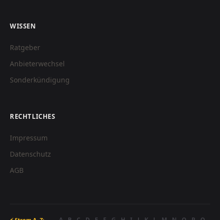
WISSEN
Ratgeber
Anbieterwechsel
Sonderkündigung
RECHTLICHES
Impressum
Datenschutz
AGB
A
B
C
D
E
F
G
H
I
J
K
L
M
N
O
P
Q
⚡ Strom A–Z: