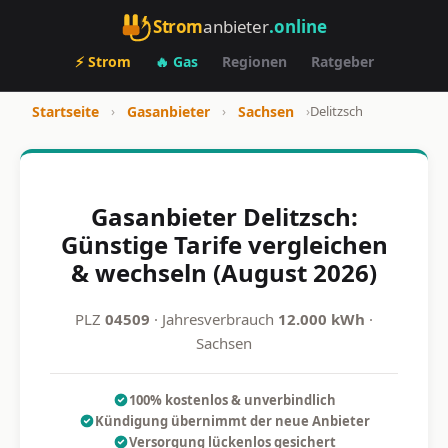
Strom
anbieter
.online
⚡ Strom
🔥 Gas
Regionen
Ratgeber
Startseite
›
Gasanbieter
›
Sachsen
›
Delitzsch
Gasanbieter Delitzsch:
Günstige Tarife vergleichen
& wechseln (August 2026)
PLZ
04509
· Jahresverbrauch
12.000 kWh
·
Sachsen
100% kostenlos & unverbindlich
Kündigung übernimmt der neue Anbieter
Versorgung lückenlos gesichert