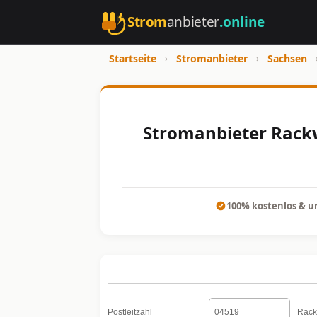
Strom
anbieter
.online
Startseite
›
Stromanbieter
›
Sachsen
Stromanbieter Rackw
100% kostenlos & u