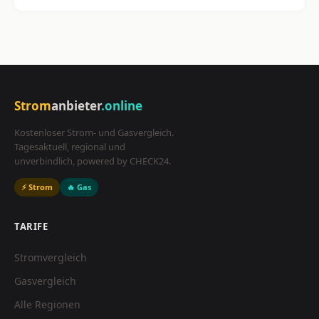
Strom
anbieter
.online
Kostenloser Strom- und Gasvergleich.
Tagesaktuell, regional und
unverbindlich, powered by CHECK24.
⚡ Strom
🔥 Gas
TARIFE
Stromvergleich
Gasvergleich
Alle Regionen