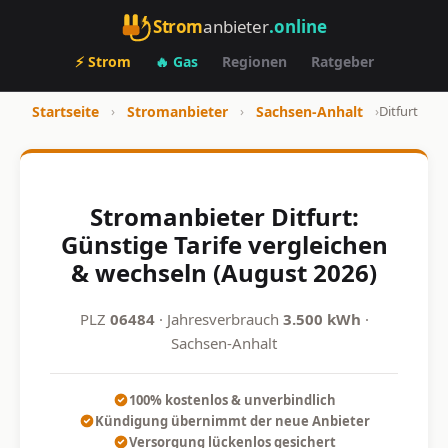
Strom
anbieter
.online
⚡ Strom
🔥 Gas
Regionen
Ratgeber
Startseite
›
Stromanbieter
›
Sachsen-Anhalt
›
Ditfurt
Stromanbieter Ditfurt:
Günstige Tarife vergleichen
& wechseln (August 2026)
PLZ
06484
· Jahresverbrauch
3.500 kWh
·
Sachsen-Anhalt
100% kostenlos & unverbindlich
Kündigung übernimmt der neue Anbieter
Versorgung lückenlos gesichert