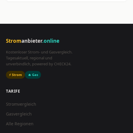
Strom
anbieter
.online
Kostenloser Strom- und Gasvergleich.
Tagesaktuell, regional und
unverbindlich, powered by CHECK24.
⚡ Strom
🔥 Gas
TARIFE
Stromvergleich
Gasvergleich
Alle Regionen