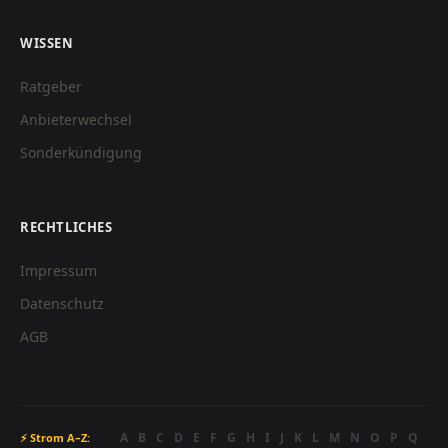
WISSEN
Ratgeber
Anbieterwechsel
Sonderkündigung
RECHTLICHES
Impressum
Datenschutz
AGB
A
B
C
D
E
F
G
H
I
J
K
L
M
N
O
P
Q
⚡ Strom A–Z: