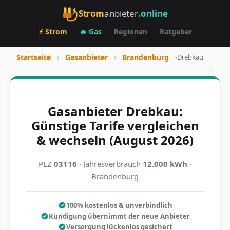
Strom
anbieter
.online
⚡ Strom
🔥 Gas
Regionen
Ratgeber
Startseite
›
Gasanbieter
›
Brandenburg
›
Drebkau
Gasanbieter Drebkau:
Günstige Tarife vergleichen
& wechseln (August 2026)
PLZ
03116
· Jahresverbrauch
12.000 kWh
·
Brandenburg
100% kostenlos & unverbindlich
Kündigung übernimmt der neue Anbieter
Versorgung lückenlos gesichert