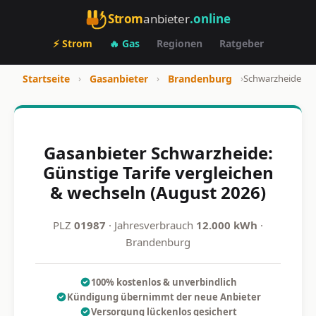
Strom
anbieter
.online
⚡ Strom
🔥 Gas
Regionen
Ratgeber
Startseite
›
Gasanbieter
›
Brandenburg
›
Schwarzheide
Gasanbieter Schwarzheide:
Günstige Tarife vergleichen
& wechseln (August 2026)
PLZ
01987
· Jahresverbrauch
12.000 kWh
·
Brandenburg
100% kostenlos & unverbindlich
Kündigung übernimmt der neue Anbieter
Versorgung lückenlos gesichert