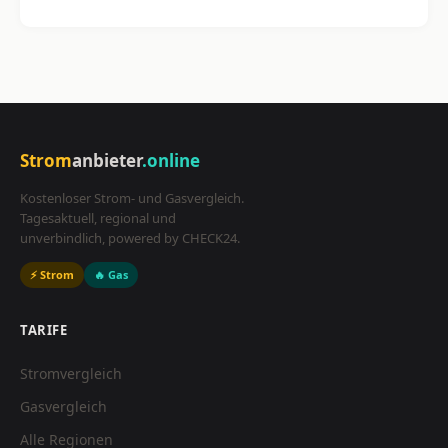
Strom
anbieter
.online
Kostenloser Strom- und Gasvergleich.
Tagesaktuell, regional und
unverbindlich, powered by CHECK24.
⚡ Strom
🔥 Gas
TARIFE
Stromvergleich
Gasvergleich
Alle Regionen