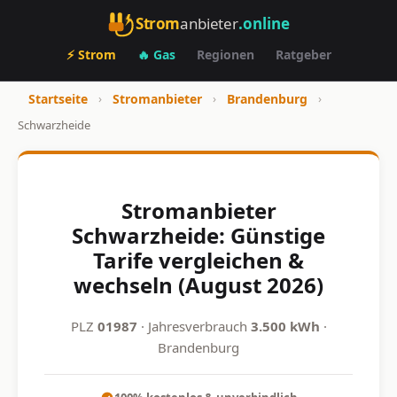
Strom
anbieter
.online
⚡ Strom
🔥 Gas
Regionen
Ratgeber
Startseite
›
Stromanbieter
›
Brandenburg
›
Schwarzheide
Stromanbieter
Schwarzheide: Günstige
Tarife vergleichen &
wechseln (August 2026)
PLZ
01987
· Jahresverbrauch
3.500 kWh
·
Brandenburg