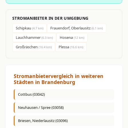
STROMANBIETER IN DER UMGEBUNG
Schipkau
Frauendorf, Oberlausitz
(4.7 km)
(6.1 km)
Lauchhammer
Hosena
(6.3 km)
(12 km)
Großräschen
Plessa
(16.4 km)
(16.6 km)
Stromanbietervergleich in weiteren
Städten in Brandenburg
Cottbus (03042)
Neuhausen / Spree (03058)
Briesen, Niederlausitz (03096)