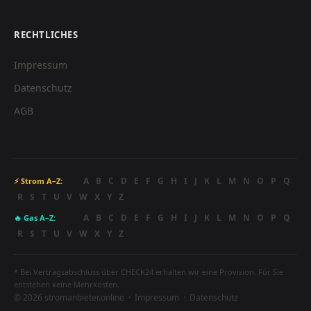
RECHTLICHES
Impressum
Datenschutz
AGB
A
B
C
D
E
F
G
H
I
J
K
L
M
N
O
P
Q
⚡ Strom A–Z:
R
S
T
U
V
W
X
Y
Z
A
B
C
D
E
F
G
H
I
J
K
L
M
N
O
P
Q
🔥 Gas A–Z:
R
S
T
U
V
W
X
Y
Z
* Bei Vertragsabschluss über CHECK24 erhalten wir eine Provision. Für Sie
entstehen keine Mehrkosten.
© 2026 stromanbieter.online ·
Impressum
·
Datenschutz