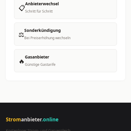
Anbieterwechsel
📋
Schritt für Schritt
Sonderkündigung
⚖️
Bei Preiserhöhung wechseln
Gasanbieter
🔥
Günstige Gastarife
Strom
anbieter
.online
Kostenloser Strom- und Gasvergleich.