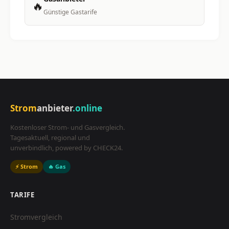
🔥
Günstige Gastarife
Strom
anbieter
.online
Kostenloser Strom- und Gasvergleich.
Tagesaktuell, regional und
unverbindlich, powered by CHECK24.
⚡ Strom
🔥 Gas
TARIFE
Stromvergleich