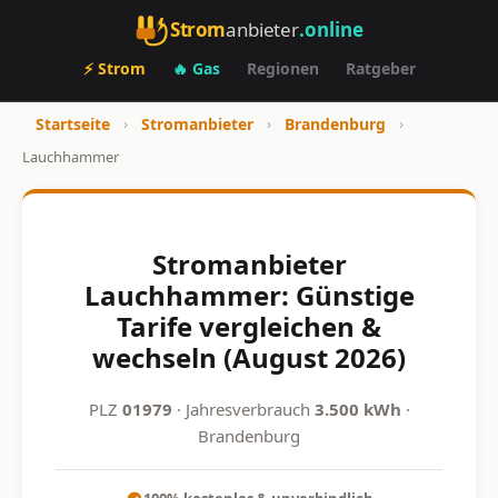
Strom
anbieter
.online
⚡ Strom
🔥 Gas
Regionen
Ratgeber
Startseite
›
Stromanbieter
›
Brandenburg
›
Lauchhammer
Stromanbieter
Lauchhammer: Günstige
Tarife vergleichen &
wechseln (August 2026)
PLZ
01979
· Jahresverbrauch
3.500 kWh
·
Brandenburg