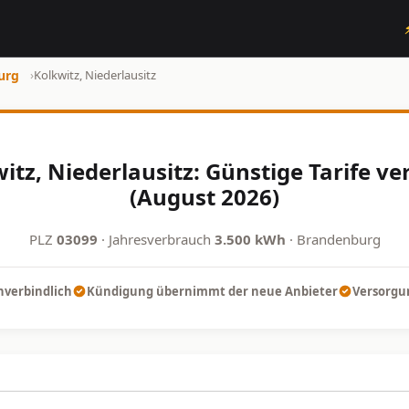
urg
›
Kolkwitz, Niederlausitz
tz, Niederlausitz: Günstige Tarife v
(August 2026)
PLZ
03099
· Jahresverbrauch
3.500 kWh
· Brandenburg
nverbindlich
Kündigung übernimmt der neue Anbieter
Versorgun