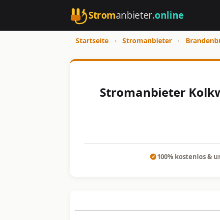
Strom
anbieter
.online
Startseite
›
Stromanbieter
›
Brandenb
Stromanbieter Kolkwi
100% kostenlos & u