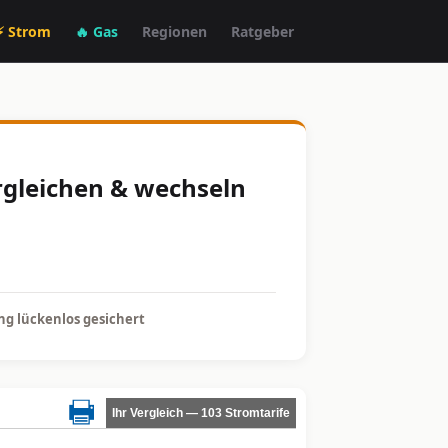
⚡ Strom
🔥 Gas
Regionen
Ratgeber
ergleichen & wechseln
g lückenlos gesichert