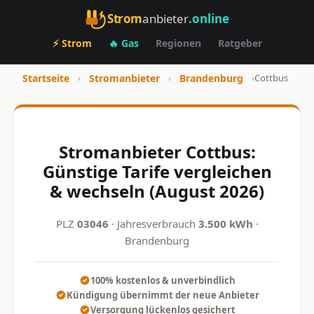
Strom
anbieter
.online
⚡ Strom
🔥 Gas
Regionen
Ratgeber
Startseite
›
Stromanbieter
›
Brandenburg
›
Cottbus
Stromanbieter Cottbus:
Günstige Tarife vergleichen
& wechseln (August 2026)
PLZ
03046
· Jahresverbrauch
3.500 kWh
·
Brandenburg
100% kostenlos & unverbindlich
Kündigung übernimmt der neue Anbieter
Versorgung lückenlos gesichert