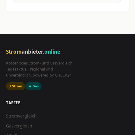
Strom
anbieter
.online
Kostenloser Strom- und Gasvergleich.
Tagesaktuell, regional und
unverbindlich, powered by CHECK24.
⚡ Strom
🔥 Gas
TARIFE
Stromvergleich
Gasvergleich