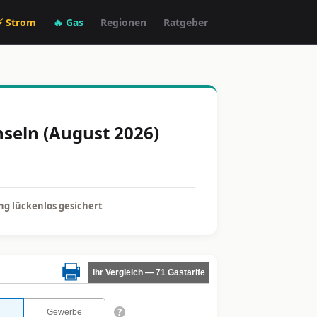
⚡ Strom
🔥 Gas
Regionen
Ratgeber
hseln (August 2026)
g lückenlos gesichert