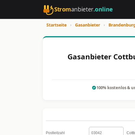
Strom
anbieter
.online
Startseite
›
Gasanbieter
›
Brandenbur
Gasanbieter Cottbu
100% kostenlos & u