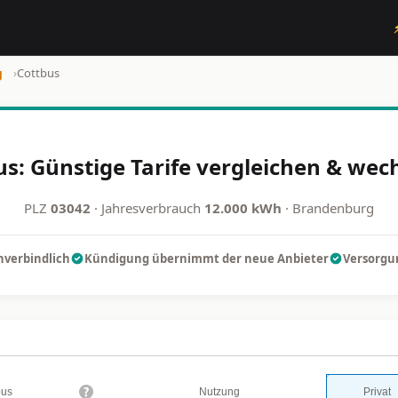
g
›
Cottbus
s: Günstige Tarife vergleichen & wec
PLZ
03042
· Jahresverbrauch
12.000 kWh
· Brandenburg
nverbindlich
Kündigung übernimmt der neue Anbieter
Versorgun