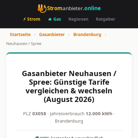
Strom
anbieter
.online
⚡ Strom
🔥 Gas
Regionen
Ratgeber
Startseite
›
Gasanbieter
›
Brandenburg
›
Neuhausen / Spree
Gasanbieter Neuhausen /
Spree: Günstige Tarife
vergleichen & wechseln
(August 2026)
PLZ
03058
· Jahresverbrauch
12.000 kWh
·
Brandenburg