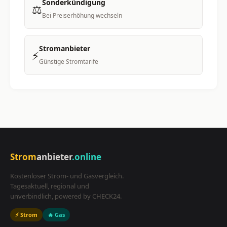
Sonderkündigung
⚖️
Bei Preiserhöhung wechseln
Stromanbieter
⚡
Günstige Stromtarife
Strom
anbieter
.online
Kostenloser Strom- und Gasvergleich.
Tagesaktuell, regional und
unverbindlich, powered by CHECK24.
⚡ Strom
🔥 Gas