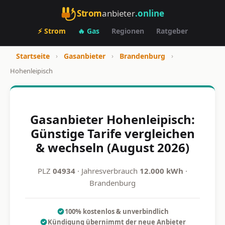
Strom
anbieter
.online
⚡ Strom
🔥 Gas
Regionen
Ratgeber
Startseite
›
Gasanbieter
›
Brandenburg
›
Hohenleipisch
Gasanbieter Hohenleipisch:
Günstige Tarife vergleichen
& wechseln (August 2026)
PLZ
04934
· Jahresverbrauch
12.000 kWh
·
Brandenburg
100% kostenlos & unverbindlich
Kündigung übernimmt der neue Anbieter