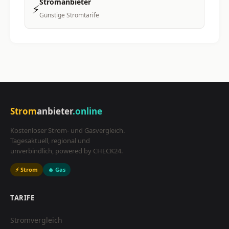
Stromanbieter
⚡
Günstige Stromtarife
Strom
anbieter
.online
Kostenloser Strom- und Gasvergleich.
Tagesaktuell, regional und
unverbindlich, powered by CHECK24.
⚡ Strom
🔥 Gas
TARIFE
Stromvergleich