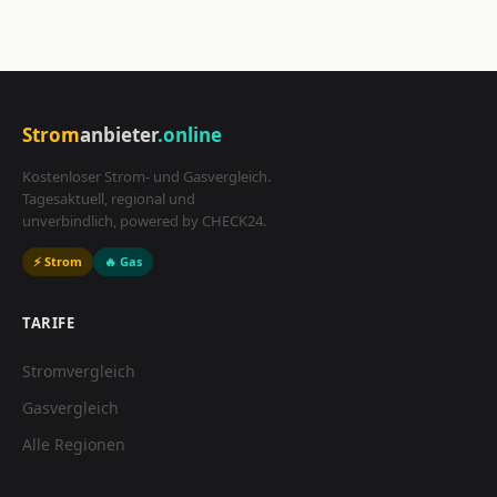
Strom
anbieter
.online
Kostenloser Strom- und Gasvergleich.
Tagesaktuell, regional und
unverbindlich, powered by CHECK24.
⚡ Strom
🔥 Gas
TARIFE
Stromvergleich
Gasvergleich
Alle Regionen