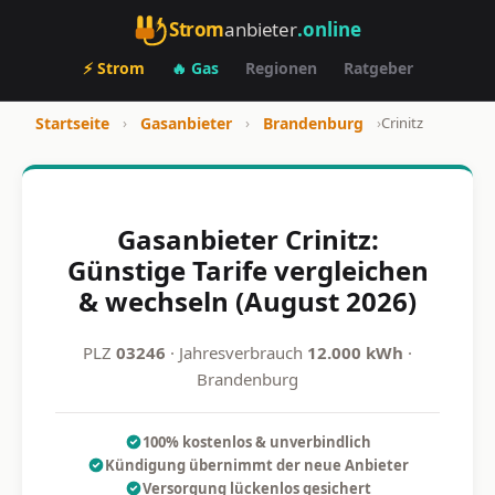
Strom
anbieter
.online
⚡ Strom
🔥 Gas
Regionen
Ratgeber
Startseite
›
Gasanbieter
›
Brandenburg
›
Crinitz
Gasanbieter Crinitz:
Günstige Tarife vergleichen
& wechseln (August 2026)
PLZ
03246
· Jahresverbrauch
12.000 kWh
·
Brandenburg
100% kostenlos & unverbindlich
Kündigung übernimmt der neue Anbieter
Versorgung lückenlos gesichert