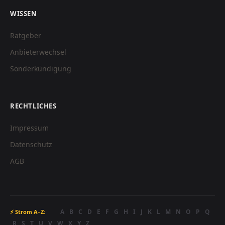
WISSEN
Ratgeber
Anbieterwechsel
Sonderkündigung
RECHTLICHES
Impressum
Datenschutz
AGB
A
B
C
D
E
F
G
H
I
J
K
L
M
N
O
P
Q
⚡ Strom A–Z:
R
S
T
U
V
W
X
Y
Z