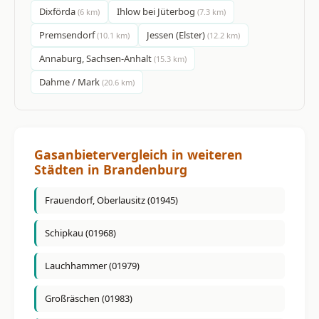
Dixförda
Ihlow bei Jüterbog
(6 km)
(7.3 km)
Premsendorf
Jessen (Elster)
(10.1 km)
(12.2 km)
Annaburg, Sachsen-Anhalt
(15.3 km)
Dahme / Mark
(20.6 km)
Gasanbietervergleich in weiteren
Städten in Brandenburg
Frauendorf, Oberlausitz (01945)
Schipkau (01968)
Lauchhammer (01979)
Großräschen (01983)