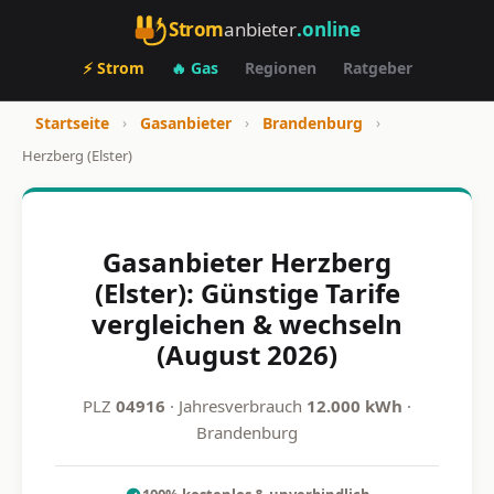
Strom
anbieter
.online
⚡ Strom
🔥 Gas
Regionen
Ratgeber
Startseite
›
Gasanbieter
›
Brandenburg
›
Herzberg (Elster)
Gasanbieter Herzberg
(Elster): Günstige Tarife
vergleichen & wechseln
(August 2026)
PLZ
04916
· Jahresverbrauch
12.000 kWh
·
Brandenburg