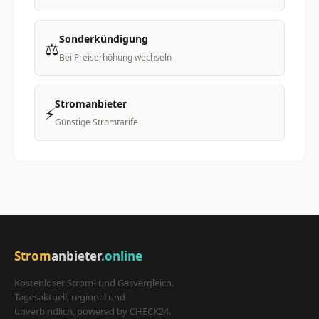
Sonderkündigung
⚖️
Bei Preiserhöhung wechseln
Stromanbieter
⚡
Günstige Stromtarife
Strom
anbieter
.online
Kostenloser Strom- und Gasvergleich.
Tagesaktuell, regional und
unverbindlich, powered by CHECK24.