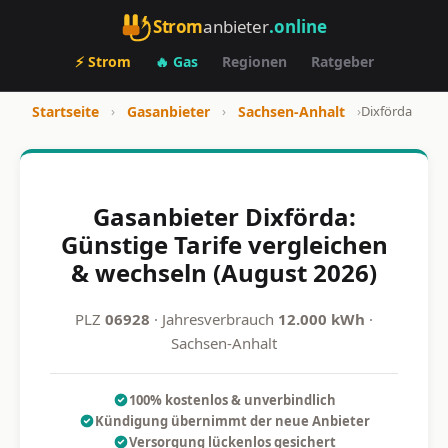
Strom
anbieter
.online
⚡ Strom
🔥 Gas
Regionen
Ratgeber
Startseite
›
Gasanbieter
›
Sachsen-Anhalt
›
Dixförda
Gasanbieter Dixförda:
Günstige Tarife vergleichen
& wechseln (August 2026)
PLZ
06928
· Jahresverbrauch
12.000 kWh
·
Sachsen-Anhalt
100% kostenlos & unverbindlich
Kündigung übernimmt der neue Anbieter
Versorgung lückenlos gesichert