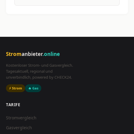
Strom
anbieter
.online
Kostenloser Strom- und Gasvergleich.
Tagesaktuell, regional und
unverbindlich, powered by CHECK24.
⚡ Strom
🔥 Gas
TARIFE
Stromvergleich
Gasvergleich