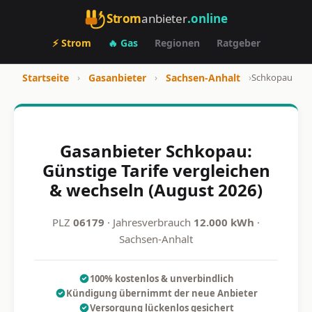
Strom
anbieter
.online
⚡ Strom
🔥 Gas
Regionen
Ratgeber
Startseite
›
Gasanbieter
›
Sachsen-Anhalt
›
Schkopau
Gasanbieter Schkopau:
Günstige Tarife vergleichen
& wechseln (August 2026)
PLZ
06179
· Jahresverbrauch
12.000 kWh
·
Sachsen-Anhalt
100% kostenlos & unverbindlich
Kündigung übernimmt der neue Anbieter
Versorgung lückenlos gesichert