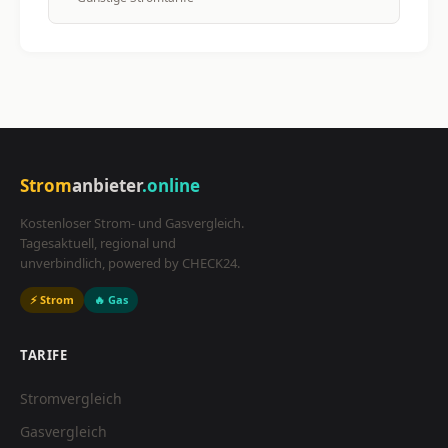
Strom
anbieter
.online
Kostenloser Strom- und Gasvergleich.
Tagesaktuell, regional und
unverbindlich, powered by CHECK24.
⚡ Strom
🔥 Gas
TARIFE
Stromvergleich
Gasvergleich