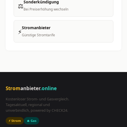
Sonderkündigung
⚖️
Bei Preiserhöhung wechseln
Stromanbieter
⚡
Günstige Stromtarife
Strom
anbieter
.online
Kostenloser Strom- und Gasvergleich.
Tagesaktuell, regional und
unverbindlich, powered by CHECK24.
⚡ Strom
🔥 Gas