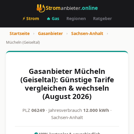
Strom
anbieter
.online
⚡ Strom
🔥 Gas
Regionen
Ratgeber
Startseite
›
Gasanbieter
›
Sachsen-Anhalt
›
Mücheln (Geiseltal)
Gasanbieter Mücheln
(Geiseltal): Günstige Tarife
vergleichen & wechseln
(August 2026)
PLZ
06249
· Jahresverbrauch
12.000 kWh
·
Sachsen-Anhalt