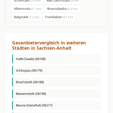
Schafstädt
Bad Lauchstädt
(5.6 km)
(6 km)
Albersroda
Braunsbedra
(6.1 km)
(6.4 km)
Balgstädt
Frankleben
(7.2 km)
(9.1 km)
Gasanbietervergleich in weiteren
Städten in Sachsen-Anhalt
Halle (Saale) (06108)
Schkopau (06179)
Brachstedt (06188)
Beesenstedt (06198)
Beuna (Geiseltal) (06217)