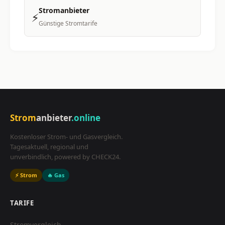
Stromanbieter
⚡
Günstige Stromtarife
Strom
anbieter
.online
Kostenloser Strom- und Gasvergleich.
Tagesaktuell, regional und
unverbindlich, powered by CHECK24.
⚡ Strom
🔥 Gas
TARIFE
Stromvergleich