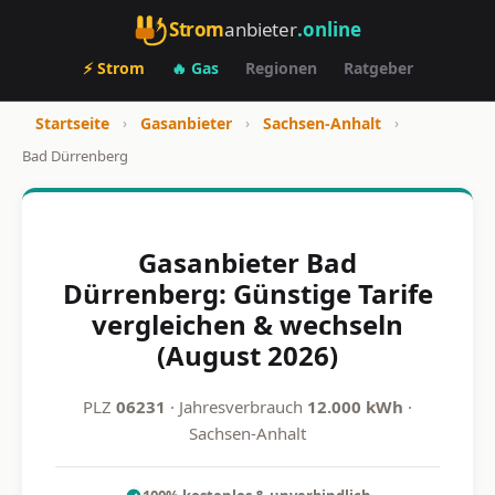
Strom
anbieter
.online
⚡ Strom
🔥 Gas
Regionen
Ratgeber
Startseite
›
Gasanbieter
›
Sachsen-Anhalt
›
Bad Dürrenberg
Gasanbieter Bad
Dürrenberg: Günstige Tarife
vergleichen & wechseln
(August 2026)
PLZ
06231
· Jahresverbrauch
12.000 kWh
·
Sachsen-Anhalt