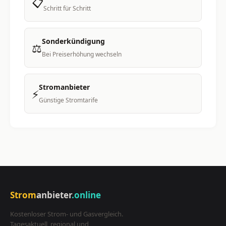
📋
Schritt für Schritt
Sonderkündigung
⚖️
Bei Preiserhöhung wechseln
Stromanbieter
⚡
Günstige Stromtarife
Strom
anbieter
.online
Kostenloser Strom- und Gasvergleich.
Tagesaktuell, regional und