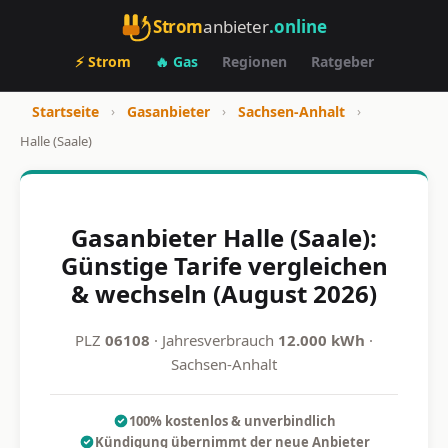
Strom
anbieter
.online
⚡ Strom
🔥 Gas
Regionen
Ratgeber
Startseite
›
Gasanbieter
›
Sachsen-Anhalt
›
Halle (Saale)
Gasanbieter Halle (Saale):
Günstige Tarife vergleichen
& wechseln (August 2026)
PLZ
06108
· Jahresverbrauch
12.000 kWh
·
Sachsen-Anhalt
100% kostenlos & unverbindlich
Kündigung übernimmt der neue Anbieter