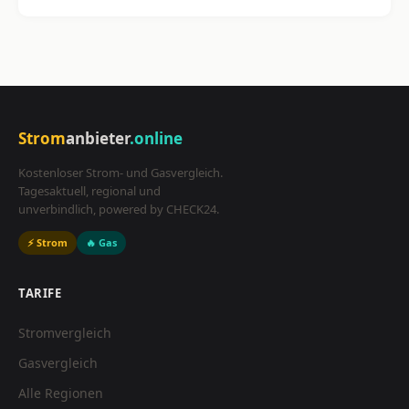
Strom
anbieter
.online
Kostenloser Strom- und Gasvergleich.
Tagesaktuell, regional und
unverbindlich, powered by CHECK24.
⚡ Strom
🔥 Gas
TARIFE
Stromvergleich
Gasvergleich
Alle Regionen