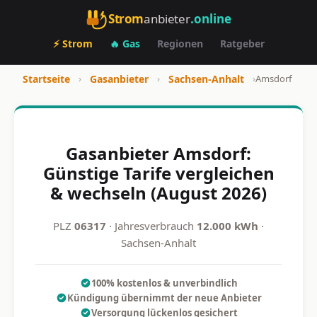
Strom
anbieter
.online
⚡ Strom
🔥 Gas
Regionen
Ratgeber
Startseite
›
Gasanbieter
›
Sachsen-Anhalt
›
Amsdorf
Gasanbieter Amsdorf:
Günstige Tarife vergleichen
& wechseln (August 2026)
PLZ
06317
· Jahresverbrauch
12.000 kWh
·
Sachsen-Anhalt
100% kostenlos & unverbindlich
Kündigung übernimmt der neue Anbieter
Versorgung lückenlos gesichert