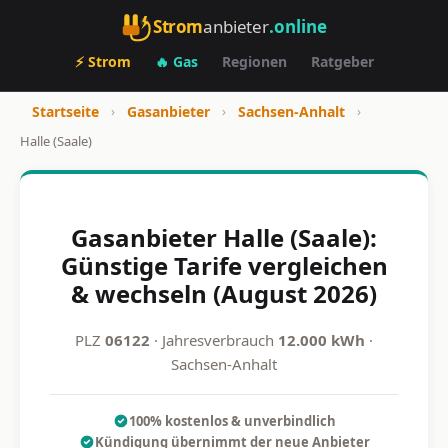
Strom
anbieter
.online
⚡ Strom
🔥 Gas
Regionen
Ratgeber
Startseite
›
Gasanbieter
›
Sachsen-Anhalt
›
Halle (Saale)
Gasanbieter Halle (Saale):
Günstige Tarife vergleichen
& wechseln (August 2026)
PLZ
06122
· Jahresverbrauch
12.000 kWh
·
Sachsen-Anhalt
100% kostenlos & unverbindlich
Kündigung übernimmt der neue Anbieter