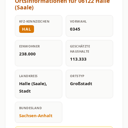
Ortsinformationen für 06122 Halle
(Saale)
KFZ-KENNZEICHEN
VORWAHL
0345
HAL
EINWOHNER
GESCHÄTZTE
HAUSHALTE
238.000
113.333
LANDKREIS
ORTSTYP
Halle (Saale),
Großstadt
Stadt
BUNDESLAND
Sachsen-Anhalt