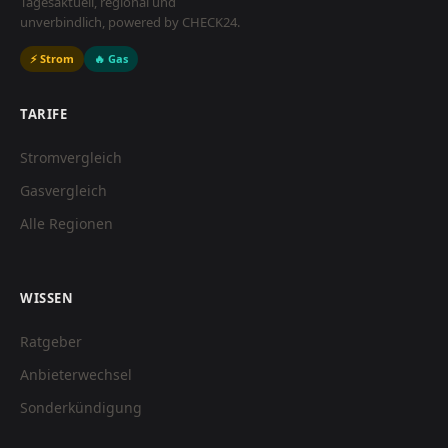
Tagesaktuell, regional und
unverbindlich, powered by CHECK24.
⚡ Strom
🔥 Gas
TARIFE
Stromvergleich
Gasvergleich
Alle Regionen
WISSEN
Ratgeber
Anbieterwechsel
Sonderkündigung