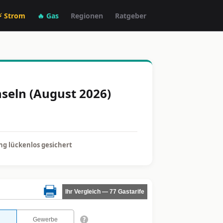
⚡ Strom
🔥 Gas
Regionen
Ratgeber
seln (August 2026)
g lückenlos gesichert