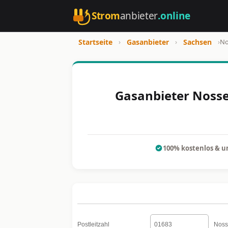
Strom
anbieter
.online
Startseite
›
Gasanbieter
›
Sachsen
›
No
Gasanbieter Nosse
100% kostenlos & u