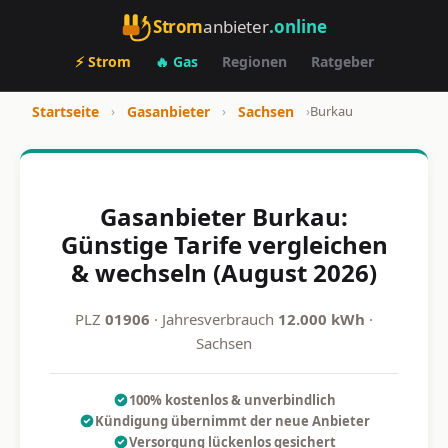
Strom
anbieter
.online
⚡ Strom
🔥 Gas
Regionen
Ratgeber
Startseite
›
Gasanbieter
›
Sachsen
›
Burkau
Gasanbieter Burkau:
Günstige Tarife vergleichen
& wechseln (August 2026)
PLZ
01906
· Jahresverbrauch
12.000 kWh
·
Sachsen
100% kostenlos & unverbindlich
Kündigung übernimmt der neue Anbieter
Versorgung lückenlos gesichert