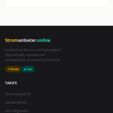
Strom
anbieter
.online
Kostenloser Strom- und Gasvergleich.
Tagesaktuell, regional und
unverbindlich, powered by CHECK24.
⚡ Strom
🔥 Gas
TARIFE
Stromvergleich
Gasvergleich
Alle Regionen